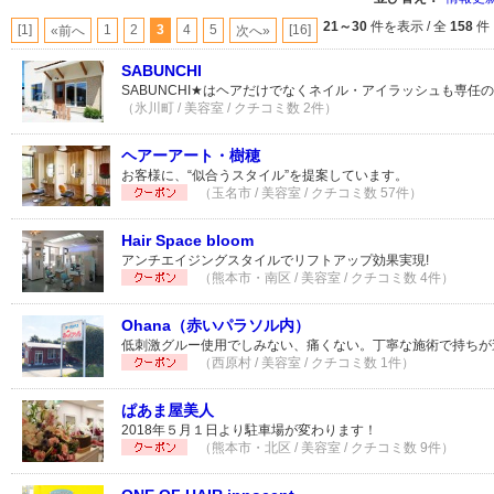
21～30
件を表示 / 全
158
件
[1]
1
2
3
4
5
[16]
«前へ
次へ»
SABUNCHI
SABUNCHI★はヘアだけでなくネイル・アイラッシュも専任
（氷川町 / 美容室 / クチコミ数 2件）
ヘアーアート・樹穂
お客様に、“似合うスタイル”を提案しています。
（玉名市 / 美容室 / クチコミ数 57件）
Hair Space bloom
アンチエイジングスタイルでリフトアップ効果実現!
（熊本市・南区 / 美容室 / クチコミ数 4件）
Ohana（赤いパラソル内）
低刺激グルー使用でしみない、痛くない。丁寧な施術で持ちが
（西原村 / 美容室 / クチコミ数 1件）
ぱあま屋美人
2018年５月１日より駐車場が変わります！
（熊本市・北区 / 美容室 / クチコミ数 9件）