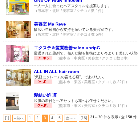
ONE OF HAIR innocent
一人一人に合ったヘアスタイルを提案します。
（熊本市・北区 / 美容室 / クチコミ数 1件）
美容室 Ma Reve
幅広い年齢層から支持を頂いている美容室です。
（熊本市・北区 / 美容室 / クチコミ数 5件）
エクステ＆髪質改善salon unripG
厳選された薬剤で、傷んだ髪も施術により今よりも美しい状態
（熊本市・中央区 / 美容室 / クチコミ数 2件）
ALL IN ALL hair room
“気軽にクレームの言える店”、でありたい。
（熊本市・東区 / 美容室 / クチコミ数 32件）
髪結い処 凛
和服の着付とヘアセットも凛へお任せください。
（熊本市・東区 / 美容室 / クチコミ数 14件）
21～30
件を表示 / 全
158
件
[1]
1
2
3
4
5
[16]
«前へ
次へ»