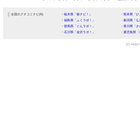
全国のクチコミナビ(R)
・栃木県「栃ナビ！」
・熊本県「ひ
・福島県「ふくラボ！」
・新潟県「な
・群馬県「ぐんラボ！」
・香川県「さ
・石川県「金沢ラボ！」
・鹿児島県「
(C) HitBit