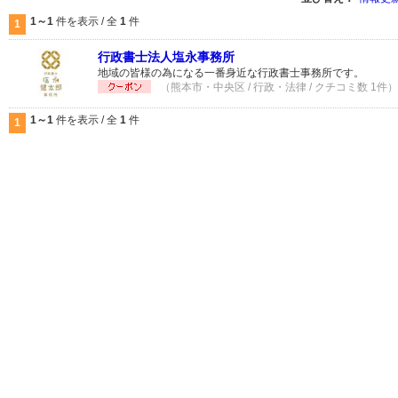
1～1
件を表示 / 全
1
件
1
行政書士法人塩永事務所
地域の皆様の為になる一番身近な行政書士事務所です。
（熊本市・中央区 / 行政・法律 / クチコミ数 1件）
1～1
件を表示 / 全
1
件
1