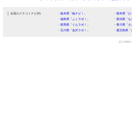
全国のクチコミナビ(R)
・栃木県「栃ナビ！」
・熊本県「ひ
・福島県「ふくラボ！」
・新潟県「な
・群馬県「ぐんラボ！」
・香川県「さ
・石川県「金沢ラボ！」
・鹿児島県「
(C) HitBit