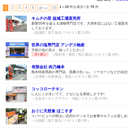
1～10
件を表示 / 全
70
件
1
2
3
4
5
[7]
次へ»
キムチの里 益城工場直売所
創業50年を超える漬物専門店です。大津本店にはない工場直
しております。
（益城町 / 加工食品 / クチコミ数 12件）
世界の塩専門店 アンデス物産
天然の塩の良さ、知ってください!
（熊本市・東区 / 加工食品 / クチコミ数 6件）
有限会社 肉乃橋本
熊本特産馬刺の専門店。黒豚の生ハム、ソーセージなどの自社
（大津町 / 生鮮食品・直販 / クチコミ数 5件）
コッコローチキン
にんにくがきいてて、クセになる美味しさです!
（玉名市 / テイクアウト・宅配 / クチコミ数 47件）
おぐに天然食 ほこすぎ
リバービューの明るい店内やデッキでお食事やカフェが楽しめ
（小国町 / 加工食品 / クチコミ数 2件）