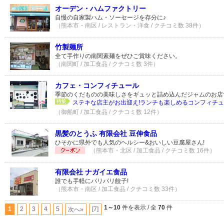
オーデン・ハムファクトリー
自慢の自家製ハム・ソーセージを存分に♪
（熊本市・南区 / レストラン・洋食 / クチコミ数 38件）
竹製麺所
全て手作りの南関素麺をぜひご賞味ください。
（南関町 / 加工食品 / クチコミ数 3件）
カフェ・コンフィチュール
季節のくだものの美味しさをギュッと詰め込んだジャムのお店
ステキな店主がお出迎え!ランチも楽しめるコンフィチ
（御船町 / 加工食品 / クチコミ数 12件）
黒髪のとうふ 有限会社 豆伸食品
ひそかに県外でも人気のヘルシー&おいしい豆腐屋さん!
（熊本市・北区 / 加工食品 / クチコミ数 16件）
有限会社 ナガイエ食品
誰でも手軽にパリパリ餃子!
（熊本市・南区 / 加工食品 / クチコミ数 33件）
1～10
件を表示 / 全
70
件
1
2
3
4
5
[7]
次へ»