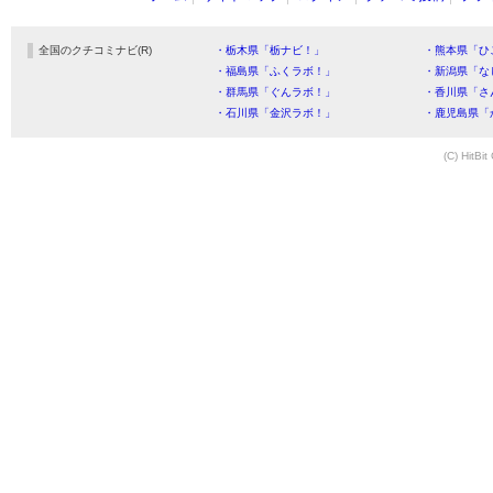
全国のクチコミナビ(R)
・栃木県「栃ナビ！」
・熊本県「ひ
・福島県「ふくラボ！」
・新潟県「な
・群馬県「ぐんラボ！」
・香川県「さ
・石川県「金沢ラボ！」
・鹿児島県「
(C) HitBit