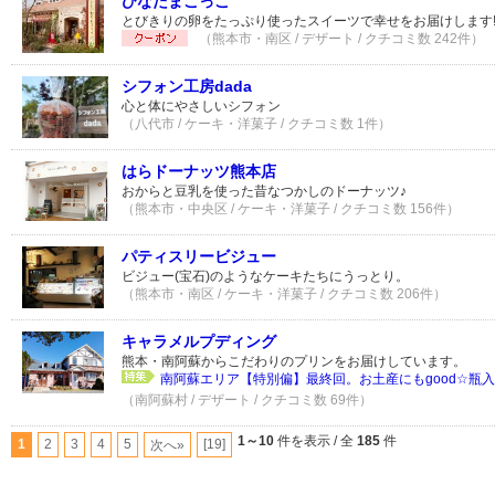
ひなたまこっこ
とびきりの卵をたっぷり使ったスイーツで幸せをお届けします
（熊本市・南区 / デザート / クチコミ数 242件）
シフォン工房dada
心と体にやさしいシフォン
（八代市 / ケーキ・洋菓子 / クチコミ数 1件）
はらドーナッツ熊本店
おからと豆乳を使った昔なつかしのドーナッツ♪
（熊本市・中央区 / ケーキ・洋菓子 / クチコミ数 156件）
パティスリービジュー
ビジュー(宝石)のようなケーキたちにうっとり。
（熊本市・南区 / ケーキ・洋菓子 / クチコミ数 206件）
キャラメルプディング
熊本・南阿蘇からこだわりのプリンをお届けしています。
南阿蘇エリア【特別偏】最終回。お土産にもgood☆瓶入
（南阿蘇村 / デザート / クチコミ数 69件）
1～10
件を表示 / 全
185
件
1
2
3
4
5
[19]
次へ»