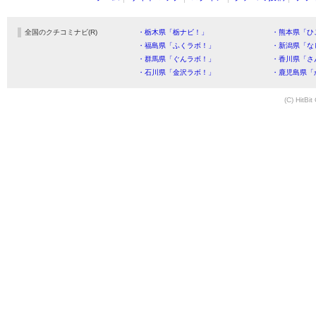
全国のクチコミナビ(R)
・栃木県「栃ナビ！」
・熊本県「ひ
・福島県「ふくラボ！」
・新潟県「な
・群馬県「ぐんラボ！」
・香川県「さ
・石川県「金沢ラボ！」
・鹿児島県「
(C) HitBit