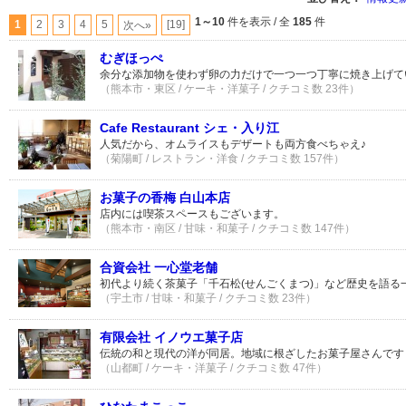
1～10
件を表示 / 全
185
件
1
2
3
4
5
[19]
次へ»
むぎほっぺ
余分な添加物を使わず卵の力だけで一つ一つ丁寧に焼き上げて
（熊本市・東区 / ケーキ・洋菓子 / クチコミ数 23件）
Cafe Restaurant シェ・入り江
人気だから、オムライスもデザートも両方食べちゃえ♪
（菊陽町 / レストラン・洋食 / クチコミ数 157件）
お菓子の香梅 白山本店
店内には喫茶スペースもございます。
（熊本市・南区 / 甘味・和菓子 / クチコミ数 147件）
合資会社 一心堂老舗
初代より続く茶菓子「千石松(せんごくまつ)」など歴史を語る
（宇土市 / 甘味・和菓子 / クチコミ数 23件）
有限会社 イノウエ菓子店
伝統の和と現代の洋が同居。地域に根ざしたお菓子屋さんです
（山都町 / ケーキ・洋菓子 / クチコミ数 47件）