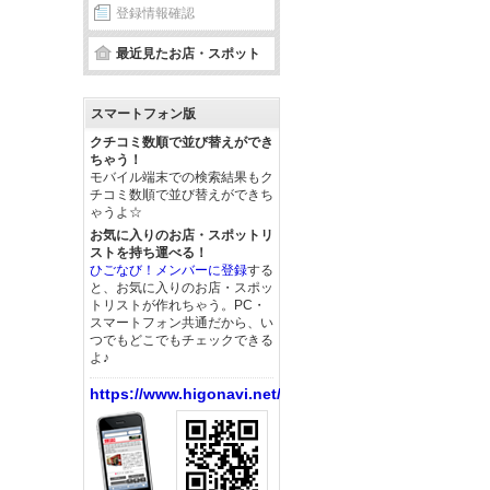
登録情報確認
最近見たお店・スポット
スマートフォン版
クチコミ数順で並び替えができ
ちゃう！
モバイル端末での検索結果もク
チコミ数順で並び替えができち
ゃうよ☆
お気に入りのお店・スポットリ
ストを持ち運べる！
ひごなび！メンバーに登録
する
と、お気に入りのお店・スポッ
トリストが作れちゃう。PC・
スマートフォン共通だから、い
つでもどこでもチェックできる
よ♪
https://www.higonavi.net/