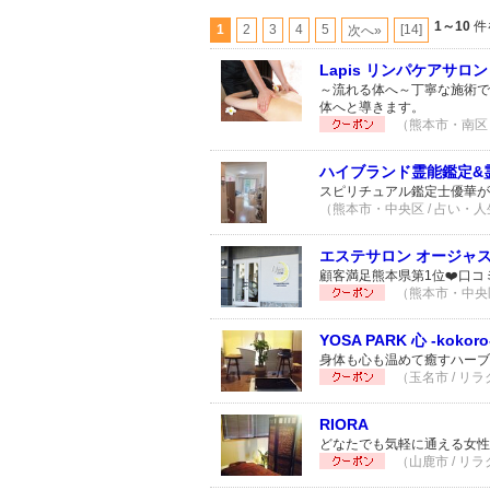
1～10
件
1
2
3
4
5
[14]
次へ»
Lapis リンパケアサロン
～流れる体へ～丁寧な施術で
体へと導きます。
（熊本市・南区 
ハイブランド霊能鑑定&霊能
スピリチュアル鑑定士優華が
（熊本市・中央区 / 占い・人生
エステサロン オージャス(O
顧客満足熊本県第1位❤️口コ
（熊本市・中央区 
YOSA PARK 心 -kokoro
身体も心も温めて癒すハーブ
（玉名市 / リラ
RIORA
どなたでも気軽に通える女性
（山鹿市 / リラ