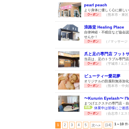
pearl peach
より身体に優しく心に嬉しい
（熊本市・東区 /
浪路堂 Healing Place
自律神経・不眠症など協会認
せんか！
（ / マッサージ
爪と足の専門店 フットサ
当店は、足のトラブル専門店
（宇城市 / エス
ビューティー愛花夢
オリジナルの防腐剤無添加化
（熊本市・中央区 
〜Kururin Eyelash〜 I'
まつげエクステの専門店・自
休業中は皆様にご迷惑
（合志市 / エス
1～10
件
1
2
3
4
5
[14]
次へ»