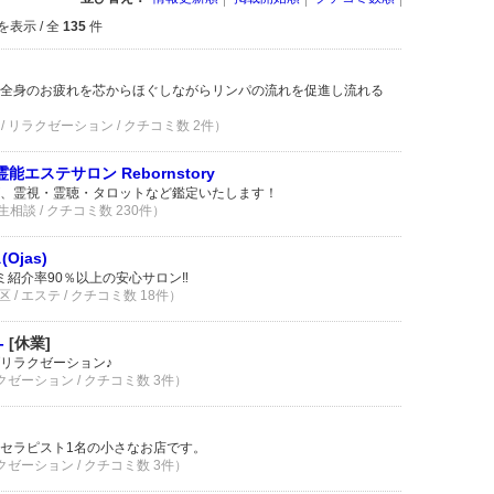
を表示 / 全
135
件
全身のお疲れを芯からほぐしながらリンパの流れを促進し流れる
/ リラクゼーション / クチコミ数 2件）
エステサロン Rebornstory
、霊視・霊聴・タロットなど鑑定いたします！
相談 / クチコミ数 230件）
jas)
ミ紹介率90％以上の安心サロン‼️
/ エステ / クチコミ数 18件）
-
[休業]
リラクゼーション♪
クゼーション / クチコミ数 3件）
セラピスト1名の小さなお店です。
クゼーション / クチコミ数 3件）