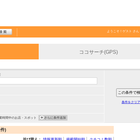
ようこそ！
ゲスト
さん
ココサーチ(GPS)
索
条件をクリ
業時間中のお店・スポット
さらに条件追加
件)
並び替え：
情報更新順
掲載開始順
クチコミ数順