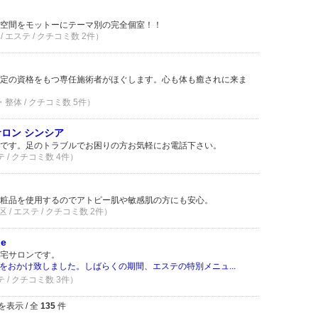
空間をモットーにテーマ別の完全個室！！
 エステ / クチコミ数 2件）
定の資格をもつ専任施術者がほぐします。心も体も癒されに来ま
・整体 / クチコミ数 5件）
ロン シンシア
です。足のトラブルでお困りの方お気軽にお電話下さい。
テ / クチコミ数 4件）
粧品を使用するのでアトピー肌や敏感肌の方にも安心。
/ エステ / クチコミ数 2件）
be
宅サロンです。
をおかけ致しました。しばらくの期間、エステの特別メニュ...
テ / クチコミ数 3件）
を表示 / 全
135
件