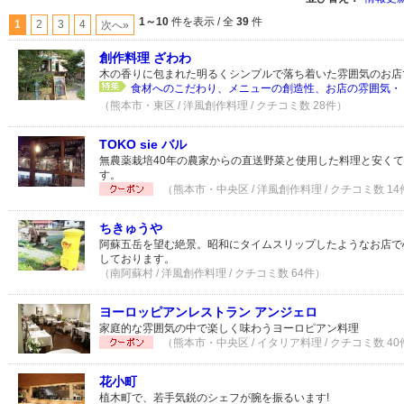
1～10
件を表示 / 全
39
件
1
2
3
4
次へ»
創作料理 ざわわ
木の香りに包まれた明るくシンプルで落ち着いた雰囲気のお店
食材へのこだわり、メニューの創造性、お店の雰囲気・・
（熊本市・東区 / 洋風創作料理 / クチコミ数 28件）
TOKO sie バル
無農薬栽培40年の農家からの直送野菜と使用した料理と安く
す。
（熊本市・中央区 / 洋風創作料理 / クチコミ数 14
ちきゅうや
阿蘇五岳を望む絶景。昭和にタイムスリップしたようなお店で
しております。
（南阿蘇村 / 洋風創作料理 / クチコミ数 64件）
ヨーロッピアンレストラン アンジェロ
家庭的な雰囲気の中で楽しく味わうヨーロピアン料理
（熊本市・中央区 / イタリア料理 / クチコミ数 40
花小町
植木町で、若手気鋭のシェフが腕を振るいます!