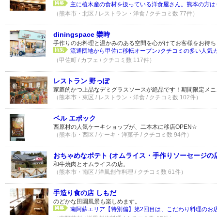
主に植木産の食材を扱っている洋食屋さん。熊本の方はも
（熊本市・北区 / レストラン・洋食 / クチコミ数 77件）
diningspace 欒時
手作りのお料理と温かみのある空間を心がけてお客様をお待ち
流通団地から甲佐に移転オープン♪クチコミの多い人気
（甲佐町 / カフェ / クチコミ数 117件）
レストラン 野っぽ
家庭的かつ上品なデミグラスソースが絶品です！期間限定メニ
（熊本市・東区 / レストラン・洋食 / クチコミ数 102件）
ベル エポック
西原村の人気ケーキショップが、二本木に移店OPEN☆
（熊本市・西区 / ケーキ・洋菓子 / クチコミ数 94件）
おちゃめなポテト (オムライス・手作りソーセージの店
和牛焼肉とオムライスの店。
（熊本市・南区 / 洋風創作料理 / クチコミ数 61件）
手造り食の店 しもだ
のどかな田園風景も楽しめます。
南阿蘇エリア【特別偏】第2回目は、こだわり料理のお