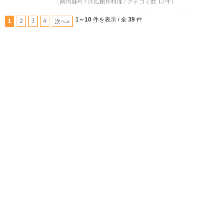
（南阿蘇村 / 洋風創作料理 / クチコミ数 12件）
1～10
件を表示 / 全
39
件
1
2
3
4
次へ»