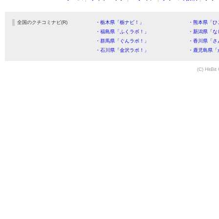
全国のクチコミナビ(R)
・栃木県「栃ナビ！」
・熊本県「ひ
・福島県「ふくラボ！」
・新潟県「な
・群馬県「ぐんラボ！」
・香川県「さ
・石川県「金沢ラボ！」
・鹿児島県「
(C) HitBit