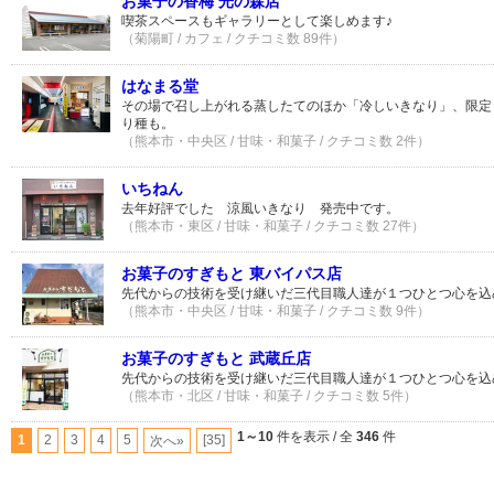
お菓子の香梅 光の森店
喫茶スペースもギャラリーとして楽しめます♪
（菊陽町 / カフェ / クチコミ数 89件）
はなまる堂
その場で召し上がれる蒸したてのほか「冷しいきなり」、限定
り種も。
（熊本市・中央区 / 甘味・和菓子 / クチコミ数 2件）
いちねん
去年好評でした 涼風いきなり 発売中です。
（熊本市・東区 / 甘味・和菓子 / クチコミ数 27件）
お菓子のすぎもと 東バイパス店
先代からの技術を受け継いだ三代目職人達が１つひとつ心を込
（熊本市・中央区 / 甘味・和菓子 / クチコミ数 9件）
お菓子のすぎもと 武蔵丘店
先代からの技術を受け継いだ三代目職人達が１つひとつ心を込
（熊本市・北区 / 甘味・和菓子 / クチコミ数 5件）
1～10
件を表示 / 全
346
件
1
2
3
4
5
[35]
次へ»