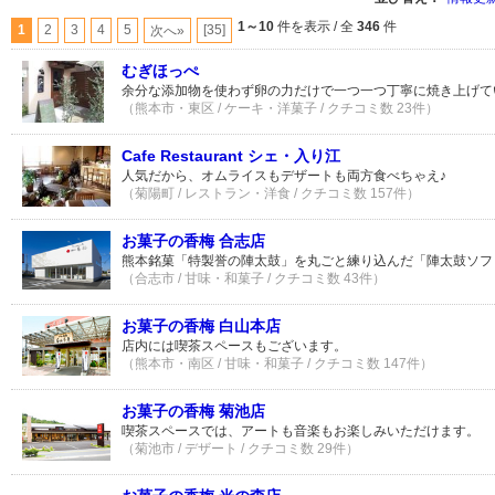
1～10
件を表示 / 全
346
件
1
2
3
4
5
[35]
次へ»
むぎほっぺ
余分な添加物を使わず卵の力だけで一つ一つ丁寧に焼き上げて
（熊本市・東区 / ケーキ・洋菓子 / クチコミ数 23件）
Cafe Restaurant シェ・入り江
人気だから、オムライスもデザートも両方食べちゃえ♪
（菊陽町 / レストラン・洋食 / クチコミ数 157件）
お菓子の香梅 合志店
熊本銘菓「特製誉の陣太鼓」を丸ごと練り込んだ「陣太鼓ソフ
（合志市 / 甘味・和菓子 / クチコミ数 43件）
お菓子の香梅 白山本店
店内には喫茶スペースもございます。
（熊本市・南区 / 甘味・和菓子 / クチコミ数 147件）
お菓子の香梅 菊池店
喫茶スペースでは、アートも音楽もお楽しみいただけます。
（菊池市 / デザート / クチコミ数 29件）