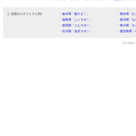
全国のクチコミナビ(R)
・栃木県「栃ナビ！」
・熊本県「ひ
・福島県「ふくラボ！」
・新潟県「な
・群馬県「ぐんラボ！」
・香川県「さ
・石川県「金沢ラボ！」
・鹿児島県「
(C) HitBit