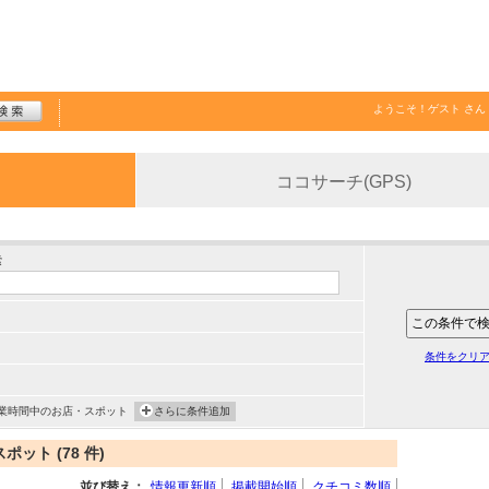
ようこそ！
ゲスト
さん
ココサーチ(GPS)
索
条件をクリ
業時間中のお店・スポット
さらに条件追加
ト (78 件)
並び替え：
情報更新順
掲載開始順
クチコミ数順