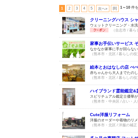
1～10
件を
1
2
3
4
5
[8]
次へ»
クリーニングハウス シャ
ウェットクリーニング・水洗
（合志市 / 暮
家事お手伝いサービス 
なかなか家事に手が回らない
（熊本市・北区 / 暮らしの役
絵本とおはなしの店 ぺ
赤ちゃんから大人までたのし
（熊本市・北区 / 暮らしの役
ハイブランド霊能鑑定&霊能
スピリチュアル鑑定士優華が
（熊本市・中央区 / 占い・人生
Cute洋服リフォーム
洋服のオーダーや着物のリメ
（熊本市・北区 / 洋服の補正