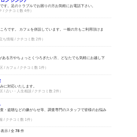
ロン シンシア
です。足のトラブルでお困りの方お気軽にお電話下さい。
テ / クチコミ数 4件）
ころです。 カフェを併設しています。一般の方もご利用頂けま
立ち情報 / クチコミ数 2件）
味がある方やちょっとくつろぎたい方、どなたでも気軽にお越し下
/ カフェ / クチコミ数 1件）
館
悩みに対応いたします。
 / 占い・人生相談 / クチコミ数 2件）
み
査・盗聴などの嫌がらせ等、調査専門のスタッフで皆様のお悩み
 / クチコミ数 1件）
表示 / 全
78
件