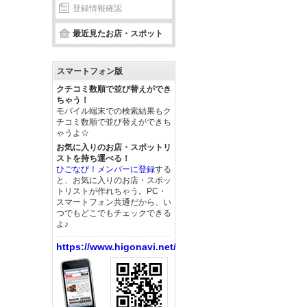
登録情報確認
最近見たお店・スポット
スマートフォン版
クチコミ数順で並び替えができ
ちゃう！
モバイル端末での検索結果もク
チコミ数順で並び替えができち
ゃうよ☆
お気に入りのお店・スポットリ
ストを持ち運べる！
ひごなび！メンバーに登録
する
と、お気に入りのお店・スポッ
トリストが作れちゃう。PC・
スマートフォン共通だから、い
つでもどこでもチェックできる
よ♪
https://www.higonavi.net/