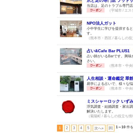
爪と足の専門店 フットサ
当店は、足のトラブル専門店
（宇城市 / エス
NPO法人ガット
小中学生に学びを提供すると
す。
（熊本市・西区 / 暮らしの役
占い&Cafe Bar PLUS1
占い師がいるBarです。興
さい。
（熊本市・中央区 
人生相談・運命鑑定 翠
易学による占いで、様々な
（熊本市・中央区
ミスシャーロック いず
浮気調査・結婚調査・家出調
解決いたします。
（菊陽町 / 暮らしの役立ち情報
1～10
件を
1
2
3
4
5
[8]
次へ»