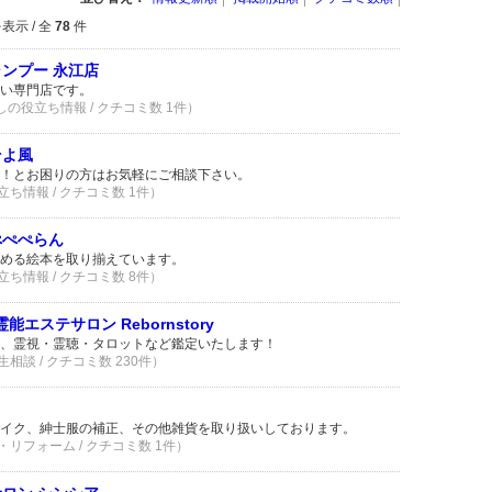
表示 / 全
78
件
ンプー 永江店
い専門店です。
らしの役立ち情報 / クチコミ数 1件）
そよ風
！とお困りの方はお気軽にご相談下さい。
立ち情報 / クチコミ数 1件）
ぺぺぺらん
める絵本を取り揃えています。
立ち情報 / クチコミ数 8件）
エステサロン Rebornstory
、霊視・霊聴・タロットなど鑑定いたします！
相談 / クチコミ数 230件）
イク、紳士服の補正、その他雑貨を取り扱いしております。
・リフォーム / クチコミ数 1件）