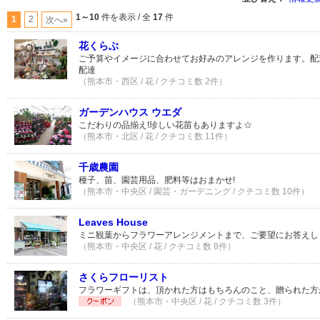
1～10
件を表示 / 全
17
件
1
2
次へ»
花くらぶ
ご予算やイメージに合わせてお好みのアレンジを作ります。配達料
配達
（熊本市・西区 / 花 / クチコミ数 2件）
ガーデンハウス ウエダ
こだわりの品揃え!珍しい花苗もありますよ☆
（熊本市・北区 / 花 / クチコミ数 11件）
千歳農園
種子、苗、園芸用品、肥料等はおまかせ!
（熊本市・中央区 / 園芸・ガーデニング / クチコミ数 10件）
Leaves House
ミニ観葉からフラワーアレンジメントまで、ご要望にお答えし
（熊本市・中央区 / 花 / クチコミ数 8件）
さくらフローリスト
フラワーギフトは、頂かれた方はもちろんのこと、贈られた方
（熊本市・中央区 / 花 / クチコミ数 3件）