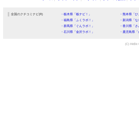
全国のクチコミナビ(R)
・栃木県「栃ナビ！」
・熊本県「ひ
・福島県「ふくラボ！」
・新潟県「な
・群馬県「ぐんラボ！」
・香川県「さ
・石川県「金沢ラボ！」
・鹿児島県「
(C) HitBit