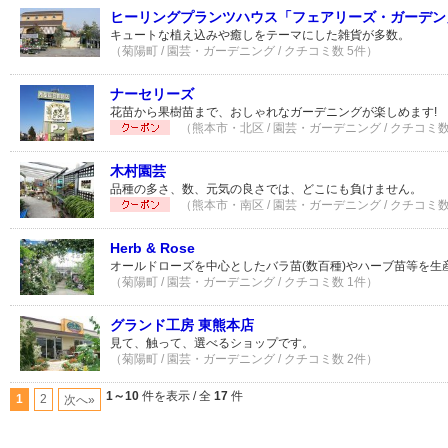
ヒーリングプランツハウス「フェアリーズ・ガーデン
キュートな植え込みや癒しをテーマにした雑貨が多数。
（菊陽町 / 園芸・ガーデニング / クチコミ数 5件）
ナーセリーズ
花苗から果樹苗まで、おしゃれなガーデニングが楽しめます!
（熊本市・北区 / 園芸・ガーデニング / クチコミ数
木村園芸
品種の多さ、数、元気の良さでは、どこにも負けません。
（熊本市・南区 / 園芸・ガーデニング / クチコミ数
Herb & Rose
オールドローズを中心としたバラ苗(数百種)やハーブ苗等を生
（菊陽町 / 園芸・ガーデニング / クチコミ数 1件）
グランド工房 東熊本店
見て、触って、選べるショップです。
（菊陽町 / 園芸・ガーデニング / クチコミ数 2件）
1～10
件を表示 / 全
17
件
1
2
次へ»