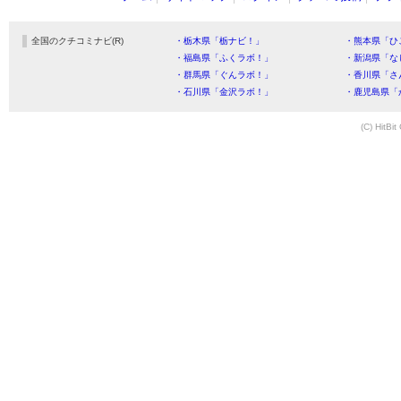
全国のクチコミナビ(R)
・栃木県「栃ナビ！」
・熊本県「ひ
・福島県「ふくラボ！」
・新潟県「な
・群馬県「ぐんラボ！」
・香川県「さ
・石川県「金沢ラボ！」
・鹿児島県「
(C) HitBit