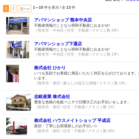
1～10
件を表示 / 全
13
件
1
2
次へ»
アパマンショップ 熊本中央店
不動産情報のことなら明和不動産におまかせ!
（熊本市・中央区 / 住宅・不動産 / クチコミ数 3件）
アパマンショップ下通店
不動産情報のことなら明和不動産におまかせ!
（熊本市・中央区 / 住宅・不動産 / クチコミ数 1件）
株式会社 ひかり
いつも笑顔でお客様に満足いただく対応を心がけております。
います。
（熊本市・東区 / 暮らしの役立ち情報 / クチコミ数 1件）
志岐産業 株式会社
豊富な色柄の化粧ベニヤで日曜大工のお手伝いをします。
（熊本市・東区 / 住宅・不動産 / クチコミ数 1件）
株式会社 ハウスメイトショップ 平成店
親切・丁寧にお部屋探しのお手伝い☆
（熊本市・南区 / 住宅・不動産 / クチコミ数 6件）