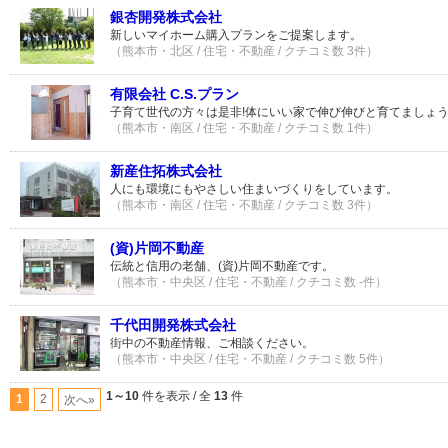
銀杏開発株式会社
新しいマイホーム購入プランをご提案します。
（熊本市・北区 / 住宅・不動産 / クチコミ数 3件）
有限会社 C.S.プラン
子育て世代の方々は是非!体にいい家で伸び伸びと育てましょう
（熊本市・南区 / 住宅・不動産 / クチコミ数 1件）
新産住拓株式会社
人にも環境にもやさしい住まいづくりをしています。
（熊本市・南区 / 住宅・不動産 / クチコミ数 3件）
(資)片岡不動産
伝統と信用の老舗、(資)片岡不動産です。
（熊本市・中央区 / 住宅・不動産 / クチコミ数 -件）
千代田開発株式会社
街中の不動産情報、ご相談ください。
（熊本市・中央区 / 住宅・不動産 / クチコミ数 5件）
1～10
件を表示 / 全
13
件
1
2
次へ»