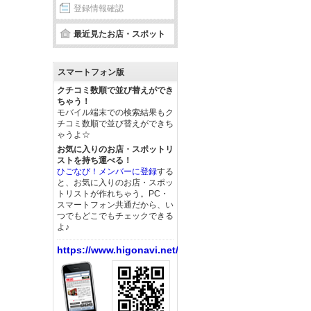
登録情報確認
最近見たお店・スポット
スマートフォン版
クチコミ数順で並び替えができ
ちゃう！
モバイル端末での検索結果もク
チコミ数順で並び替えができち
ゃうよ☆
お気に入りのお店・スポットリ
ストを持ち運べる！
ひごなび！メンバーに登録
する
と、お気に入りのお店・スポッ
トリストが作れちゃう。PC・
スマートフォン共通だから、い
つでもどこでもチェックできる
よ♪
https://www.higonavi.net/