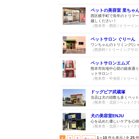
ペットの美容室 里ちゃ
西区横手町で長年のトリマー
越しください！
（熊本市・西区 / トリーミン
ペットサロン ぐりーん
ワンちゃんのトリミング(シ
（西原村 / トリーミングサロン
ペットサロンエムズ
熊本市街地中心部の銀座通り
ットサロン！
（熊本市・中央区 / トリーミ
ドッグピア武蔵塚
当店は犬の頭数も多くペット
（熊本市・北区 / ペット / 
犬の美容室ENJU
心を込めた優しいケアを心掛
（熊本市・北区 / ペット / 
1～10
件を表示 / 全
25
1
2
3