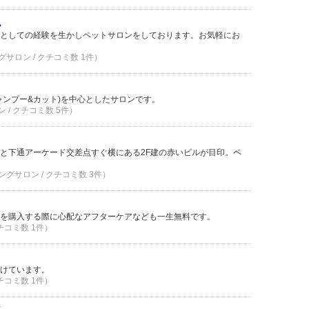
ん
としての経験を生かしペットサロンをしております。お気軽にお
グサロン / クチコミ数 1件）
ャンプー&カット)を中心としたサロンです。
 / クチコミ数 5件）
と下通アーケード交差点すぐ横にある2F建の赤いビルが目印。ペ
ングサロン / クチコミ数 3件）
を購入する際に心配なアフターケアなども一生無料です。
クチコミ数 1件）
けています。
クチコミ数 1件）
件