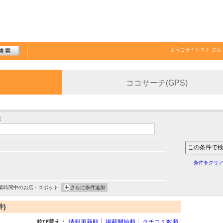
ようこそ！
ゲスト
さん
ココサーチ(GPS)
索
条件をクリ
業時間中のお店・スポット
さらに条件追加
件)
並び替え：
情報更新順
掲載開始順
クチコミ数順