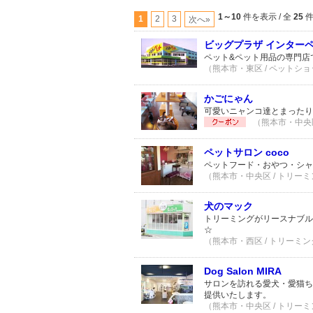
1～10
件を表示 / 全
25
1
2
3
次へ»
ビッグプラザ インター
ペット&ペット用品の専門店で
（熊本市・東区 / ペットショッ
かごにゃん
可愛いニャンコ達とまったり
（熊本市・中央区 
ペットサロン coco
ペットフード・おやつ・シャ
（熊本市・中央区 / トリーミ
犬のマック
トリーミングがリースナブル
☆
（熊本市・西区 / トリーミン
Dog Salon MIRA
サロンを訪れる愛犬・愛猫ち
提供いたします。
（熊本市・中央区 / トリーミ