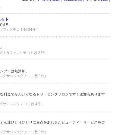
件
ペット
す!!
プ / クチコミ数 34件）
♪
/ カフェ / クチコミ数 32件）
ンプーは無添加。
ングサロン / クチコミ数 1件）
な料金でかわいくなるトリーミングサロンです！送迎もあります
グサロン / クチコミ数 4件）
ゃん達ひとりひとりに焦点をあわせたビューティーサービスをご
ングサロン / クチコミ数 1件）