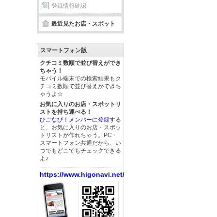
登録情報確認
最近見たお店・スポット
スマートフォン版
クチコミ数順で並び替えができ
ちゃう！
モバイル端末での検索結果もク
チコミ数順で並び替えができち
ゃうよ☆
お気に入りのお店・スポットリ
ストを持ち運べる！
ひごなび！メンバーに登録
する
と、お気に入りのお店・スポッ
トリストが作れちゃう。PC・
スマートフォン共通だから、い
つでもどこでもチェックできる
よ♪
https://www.higonavi.net/