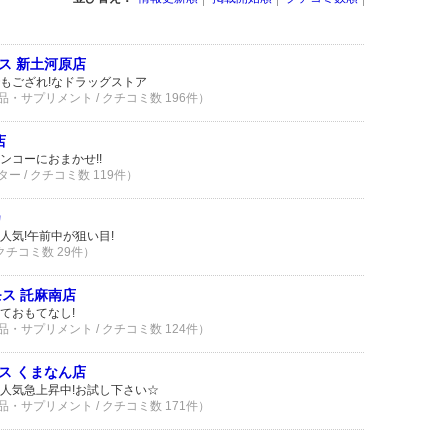
ス 新土河原店
もござれ!なドラッグストア
品・サプリメント / クチコミ数 196件）
店
ンコーにおまかせ!!
ー / クチコミ数 119件）
カ
人気!午前中が狙い目!
 クチコミ数 29件）
ス 託麻南店
ておもてなし!
品・サプリメント / クチコミ数 124件）
ス くまなん店
人気急上昇中!お試し下さい☆
品・サプリメント / クチコミ数 171件）