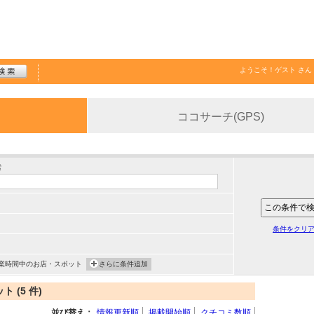
ようこそ！
ゲスト
さん
ココサーチ(GPS)
索
条件をクリ
業時間中のお店・スポット
さらに条件追加
(5 件)
並び替え：
情報更新順
掲載開始順
クチコミ数順