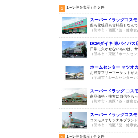
1～5
件を表示 / 全
5
件
1
スーパードラッグコスモ
薬も化粧品も食料品もなんで
（熊本市・西区 / 薬・健康食
DCMダイキ 東バイパス
日常に欠かせないものは、サ
（熊本市・東区 / ホームセンタ
ホームセンター マツオ
お野菜フリーマーケットが大
（宇城市 / ホームセンター /
スーパードラッグ コスモ
商品価格・接客に自信をもっ
（熊本市・東区 / 薬・健康食
スーパードラッグコスモ
コスモスオリジナルブランド
（熊本市・南区 / 薬・健康食
1～5
件を表示 / 全
5
件
1