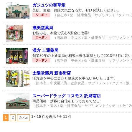
ガジュツの和草堂
美肌、便秘、胃腸の気になる方、ぜひお試しください。
（合志市 / 薬・健康食品・サプリメント / クチコミ
漢美堂薬局
お悩みを、本物で安心&安全に改善!
（熊本市・中央区 / 薬・健康食品・サプリメント /
漢方 上通薬局
創業80年の上通薬局が相談出来る薬局として2013年8月に装
（熊本市・中央区 / 薬・健康食品・サプリメント /
太陽堂薬局 新市街店
漢方薬を中心に美容と健康のお手伝いをいたします。
（熊本市・中央区 / 薬・健康食品・サプリメント / クチコミ数 
スーパードラッグ コスモス 託麻南店
商品価格・接客に自信をもっておもてなし!
（熊本市・東区 / 薬・健康食品・サプリメント / クチコミ数 12
1～10
件を表示 / 全
11
件
1
2
次へ»