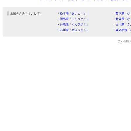
全国のクチコミナビ(R)
・栃木県「栃ナビ！」
・熊本県「ひ
・福島県「ふくラボ！」
・新潟県「な
・群馬県「ぐんラボ！」
・香川県「さ
・石川県「金沢ラボ！」
・鹿児島県「
(C) HitBit