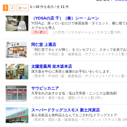
1～10
件を表示 / 全
11
件
1
2
次へ»
（YOSAの店 千）（株）シー・ムーン
YOSAは、座っているだけで体質改善・ダイエット、横に寝て
カプセルも導入
（八代市 / リラクゼーション / クチコミ数 5件）
同仁堂 上通店
「同仁堂でキレイが輝く」をコンセプトに、スタッフ全員でお
（熊本市・中央区 / 薬・健康食品・サプリメント / クチコミ数 
太陽堂薬局 並木坂本店
漢方薬を中心に美容と健康のお手伝いをいたします。
（熊本市・中央区 / 薬・健康食品・サプリメント / クチコミ数 
サウピッカニア
天草生れのあすかま塩・塩は天草産・ニンニクは菊池産!
（熊本市・東区 / 食品・酒類 / クチコミ数 2件）
スーパードラッグコスモス 新土河原店
薬も化粧品も食料品もなんでもござれ!なドラッグストア
（熊本市・西区 / 薬・健康食品・サプリメント / クチコミ数 19