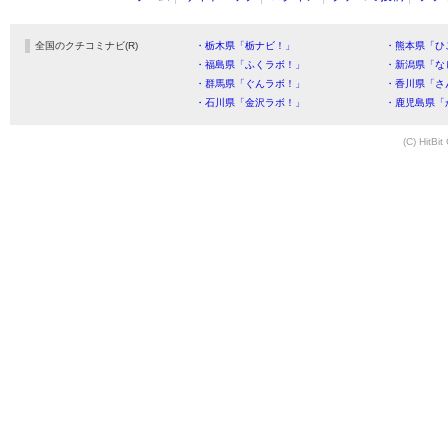
全国のクチコミナビ(R)
・栃木県「栃ナビ！」
・熊本県「ひ
・福島県「ふくラボ！」
・新潟県「な
・群馬県「ぐんラボ！」
・香川県「さ
・石川県「金沢ラボ！」
・鹿児島県「
(C) HitBit