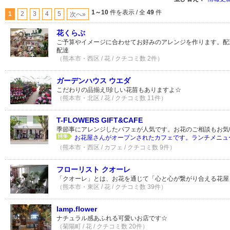
1～10
件を表示 / 全
49
件
1
2
3
4
5
次へ»
花くらぶ
ご予算やイメージに合わせてお好みのアレンジを作ります。配達料
配達
（熊本市・西区 / 花 / クチコミ数 2件）
ガーデンハウス ウエダ
こだわりの品揃え!珍しい花苗もありますよ☆
（熊本市・北区 / 花 / クチコミ数 11件）
T-FLOWERS GIFT&CAFE
季節事にアレンジしたパフェが人気です。お花のご相談もお気
お花屋さんがオープンされたカフェです。ランチメニュー
（熊本市・西区 / カフェ / クチコミ数 9件）
フローリスト クオーレ
「クオーレ」とは、お花を通じて「心と心が繋がり合える花屋
（熊本市・東区 / 花 / クチコミ数 39件）
lamp.flower
ナチュラル感あふれる可愛いお店です☆
（菊陽町 / 花 / クチコミ数 20件）