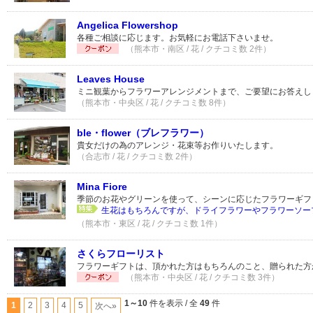
Angelica Flowershop
各種ご相談に応じます。お気軽にお電話下さいませ。
（熊本市・南区 / 花 / クチコミ数 2件）
Leaves House
ミニ観葉からフラワーアレンジメントまで、ご要望にお答えし
（熊本市・中央区 / 花 / クチコミ数 8件）
ble・flower（ブレフラワー）
貴女だけの為のアレンジ・花束等お作りいたします。
（合志市 / 花 / クチコミ数 2件）
Mina Fiore
季節のお花やグリーンを使って、シーンに応じたフラワーギフ
生花はもちろんですが、ドライフラワーやフラワーソープ
（熊本市・東区 / 花 / クチコミ数 1件）
さくらフローリスト
フラワーギフトは、頂かれた方はもちろんのこと、贈られた方
（熊本市・中央区 / 花 / クチコミ数 3件）
1～10
件を表示 / 全
49
件
1
2
3
4
5
次へ»