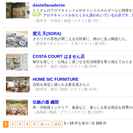
dastellacadente
たくさんのアロマキャンドルやキャンドルホルダーなど雑貨を
アロマキャンドルをたくさん扱われいているお店です。癒
（熊本市・中央区 / 雑貨 / クチコミ数 3件）
窯元 天(SORA)
オカリナの音色が聞こえる古民家に、静かに並ぶ陶器たち。
（西原村 / ギャラリー・工房 / クチコミ数 9件）
COSTA COURT はません店
毎日を楽しく・心地よく過ごせる生活雑貨を取り揃えておりま
（熊本市・南区 / 雑貨 / クチコミ数 20件）
HOME SIC FURNITURE
自然を身近に感じれる家具屋さん☆
（熊本市・東区 / 雑貨 / クチコミ数 41件）
伝統の器 織部
和・洋雑貨インテリア、食器など、暮らしを彩る商品を四季の
（嘉島町 / 陶器・グラス / クチコミ数 109件）
1～10
件を表示 / 全
202
件
1
2
3
4
5
[21]
次へ»