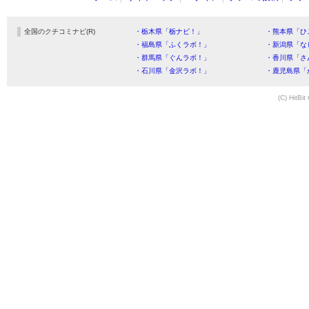
全国のクチコミナビ(R)
・栃木県「栃ナビ！」
・熊本県「ひ
・福島県「ふくラボ！」
・新潟県「な
・群馬県「ぐんラボ！」
・香川県「さ
・石川県「金沢ラボ！」
・鹿児島県「
(C) HitBit