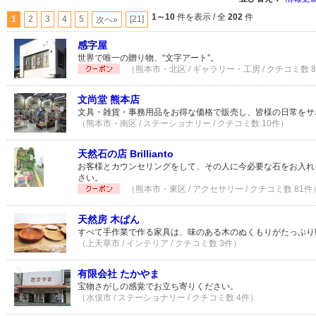
1～10
件を表示 / 全
202
件
1
2
3
4
5
[21]
次へ»
感字屋
世界で唯一の贈り物、“文字アート”。
（熊本市・北区 / ギャラリー・工房 / クチコミ数 
文尚堂 熊本店
文具・雑貨・事務用品をお得な価格で販売し、皆様の日常をサ
（熊本市・南区 / ステーショナリー / クチコミ数 10件）
天然石の店 Brillianto
お客様とカウンセリングをして、その人に今必要な石をお入れ
さい。
（熊本市・東区 / アクセサリー / クチコミ数 81件
天然房 木ぱん
すべて手作業で作る家具は、味のある木のぬくもりがたっぷり
（上天草市 / インテリア / クチコミ数 3件）
有限会社 たかやま
宝物さがしの感覚でお立ち寄りください。
（水俣市 / ステーショナリー / クチコミ数 4件）