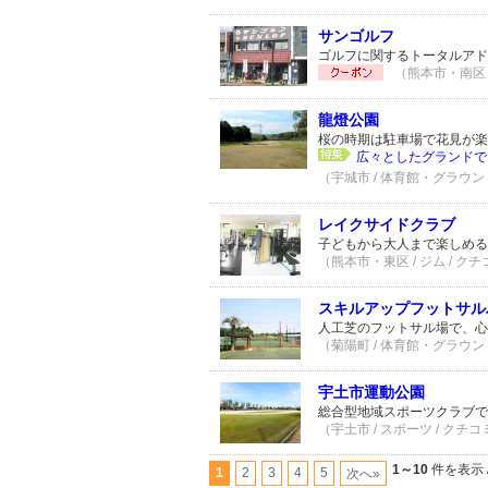
サンゴルフ
ゴルフに関するトータルアド
（熊本市・南区 /
龍燈公園
桜の時期は駐車場で花見が楽
広々としたグランドで
（宇城市 / 体育館・グラウンド
レイクサイドクラブ
子どもから大人まで楽しめ
（熊本市・東区 / ジム / クチ
スキルアップフットサル
人工芝のフットサル場で、心
（菊陽町 / 体育館・グラウンド
宇土市運動公園
総合型地域スポーツクラブで
（宇土市 / スポーツ / クチコ
1～10
件を表示 
1
2
3
4
5
次へ»