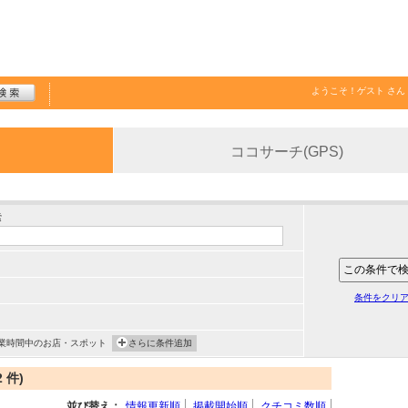
ようこそ！
ゲスト
さん
ココサーチ(GPS)
索
条件をクリ
業時間中のお店・スポット
さらに条件追加
 件)
並び替え：
情報更新順
掲載開始順
クチコミ数順