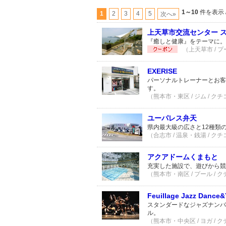
1～10
件を表示 
1
2
3
4
5
次へ»
上天草市交流センター 
『癒しと健康』をテーマに。
（上天草市 / プ
EXERISE
パーソナルトレーナーとお客
す。
（熊本市・東区 / ジム / クチ
ユーパレス弁天
県内最大級の広さと12種類
（合志市 / 温泉・銭湯 / クチ
アクアドームくまもと
充実した施設で、遊びから競
（熊本市・南区 / プール / ク
Feuillage Jazz Dance
スタンダードなジャズナンバ
ル。
（熊本市・中央区 / ヨガ / 