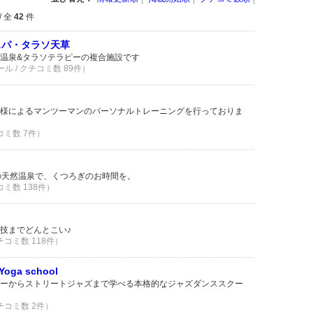
/ 全
42
件
スパ・タラソ天草
温泉&タラソテラピーの複合施設です
ール / クチコミ数 89件）
様によるマンツーマンのパーソナルトレーニングを行っておりま
コミ数 7件）
の天然温泉で、くつろぎのお時間を。
コミ数 138件）
技までどんとこい♪
チコミ数 118件）
&Yoga school
ーからストリートジャズまで学べる本格的なジャズダンススクー
クチコミ数 2件）