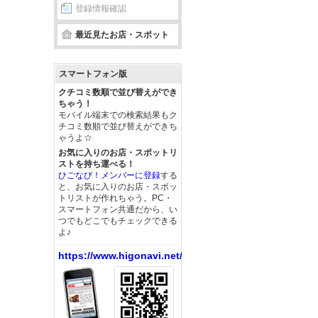
登録情報確認
最近見たお店・スポット
スマートフォン版
クチコミ数順で並び替えができ
ちゃう！
モバイル端末での検索結果もク
チコミ数順で並び替えができち
ゃうよ☆
お気に入りのお店・スポットリ
ストを持ち運べる！
ひごなび！メンバーに登録
する
と、お気に入りのお店・スポッ
トリストが作れちゃう。PC・
スマートフォン共通だから、い
つでもどこでもチェックできる
よ♪
https://www.higonavi.net/