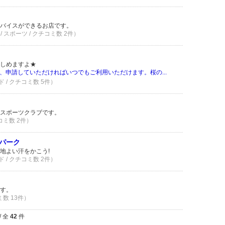
バイスができるお店です。
 スポーツ / クチコミ数 2件）
しめますよ★
、申請していただければいつでもご利用いただけます。桜の...
 / クチコミ数 5件）
るスポーツクラブです。
コミ数 2件）
パーク
地よい汗をかこう!
 / クチコミ数 2件）
す。
ミ数 13件）
/ 全
42
件