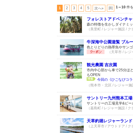
1～10
件を
1
2
3
4
5
[8]
次へ»
フォレストアドベンチャ
森の特徴を生かしダイナミッ
（美里町 / レジャー施設 / 
牛深海中公園遊覧 ブル
色とりどりの熱帯魚やサンゴ
（天草市 / レジ
観光農園 吉次園
市内中心部から車で25分ほ
もOPEN
今回の《ひごなびコラ
（熊本市・北区 / レジャー施設
サントリー九州熊本工場
サントリーの工場見学&ビール
（嘉島町 / レジャー施設 / ク
天草釣堀レジャーランド
（上天草市 / アウトドア / 