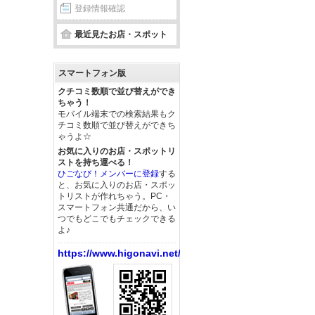
登録情報確認
最近見たお店・スポット
スマートフォン版
クチコミ数順で並び替えができ
ちゃう！
モバイル端末での検索結果もク
チコミ数順で並び替えができち
ゃうよ☆
お気に入りのお店・スポットリ
ストを持ち運べる！
ひごなび！メンバーに登録
する
と、お気に入りのお店・スポッ
トリストが作れちゃう。PC・
スマートフォン共通だから、い
つでもどこでもチェックできる
よ♪
https://www.higonavi.net/