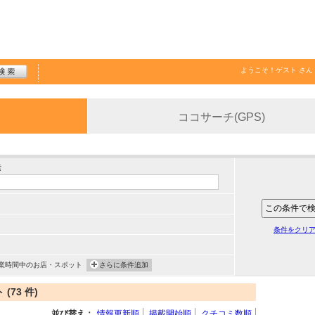
ようこそ！
ゲスト
さん
ココサーチ(GPS)
索
条件をクリ
業時間中のお店・スポット
さらに条件追加
73 件)
並び替え：
情報更新順
掲載開始順
クチコミ数順