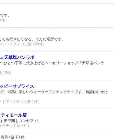
です。
 2件）
なっても行きたくなる、そんな場所です。
ント / クチコミ数 320件）
akusa 天草塩パンラボ
つひとつ丁寧に焼き上げるベーカリーショップ「天草塩パンラ
数 13件）
ッピーサプライス
グ。最高に楽しいウォーターアクティビティです。施設内にかけ
トドア / クチコミ数 1件）
シティモール店
す夢空間をコンセプト!
/ クチコミ数 7件）
表示 / 全
73
件