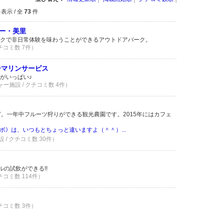
表示 / 全
73
件
ー・美里
クで非日常体験を味わうことができるアウトドアパーク。
クチコミ数 7件）
ーマリンサービス
がいっぱい♪
ャー施設 / クチコミ数 4件）
ど。一年中フルーツ狩りができる観光農園です。2015年にはカフェ
ボ》は、いつもとちょっと違いますよ（＾＾）...
 / クチコミ数 30件）
の試飲ができる!!
チコミ数 114件）
クチコミ数 3件）