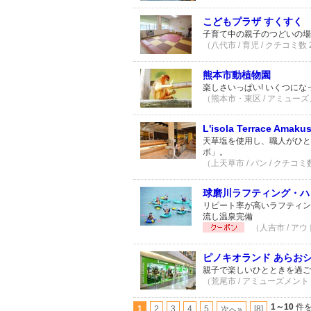
こどもプラザ すくすく
子育て中の親子のつどいの場
（八代市 / 育児 / クチコミ数
熊本市動植物園
楽しさいっぱい! いくつに
（熊本市・東区 / アミューズメ
L'isola Terrace Am
天草塩を使用し、職人がひと
ボ」。
（上天草市 / パン / クチコミ
球磨川ラフティング・ハ
リピート率が高いラフティン
流し温泉完備
（人吉市 / アウ
ピノキオランド あらお
親子で楽しいひとときを過ご
（荒尾市 / アミューズメント 
1～10
件を
1
2
3
4
5
[8]
次へ»