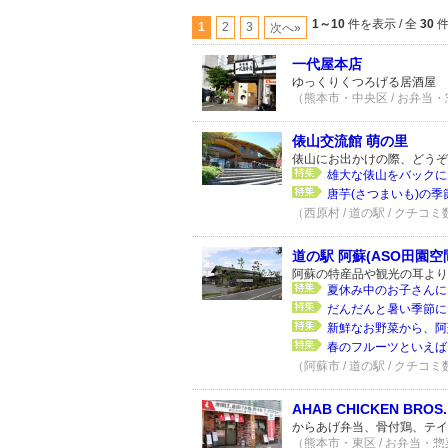
1～10
件を表示 / 全
30
1
2
3
次へ»
一代屋本店
ゆっくりくつろげる居酒屋
（熊本市・中央区 / お弁当・惣
俵山交流館 萌の里
俵山にお出かけの際、どうぞ
雄大な俵山をバックに
唐芋(さつまいも)の季節
（西原村 / 道の駅 / クチコミ
道の駅 阿蘇(ASO田園空
阿蘇の特産品や観光の耳より
夏休み中のお子さんにも
だんだんと暑い季節に
新鮮なお野菜から、阿
春のフルーツといえば、
（阿蘇市 / 道の駅 / クチコミ
AHAB CHICKEN BROS.
からあげ弁当、骨付鶏、テイ
（熊本市・東区 / お弁当・惣菜