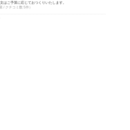
文はご予算に応じておつくりいたします。
 / クチコミ数 5件）
件