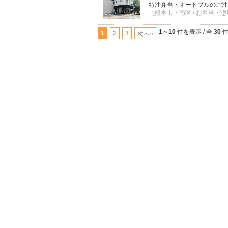
特注弁当・オードブルのご注
（熊本市・南区 / お弁当・惣菜
1～10
件を表示 / 全
30
1
2
3
次へ»