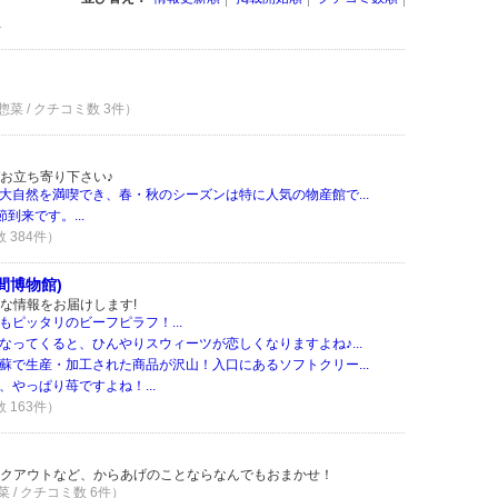
件
菜 / クチコミ数 3件）
お立ち寄り下さい♪
大自然を満喫でき、春・秋のシーズンは特に人気の物産館で...
到来です。...
数 384件）
間博物館)
な情報をお届けします!
ピッタリのビーフピラフ！...
なってくると、ひんやりスウィーツが恋しくなりますよね♪...
蘇で生産・加工された商品が沢山！入口にあるソフトクリー...
やっぱり苺ですよね！...
数 163件）
クアウトなど、からあげのことならなんでもおまかせ！
 / クチコミ数 6件）