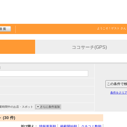
ようこそ！
ゲスト
さん
ココサーチ(GPS)
索
条件をクリ
業時間中のお店・スポット
さらに条件追加
30 件)
並び替え：
情報更新順
掲載開始順
クチコミ数順