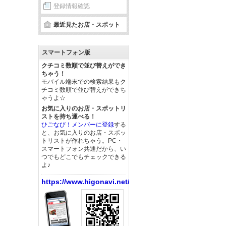
登録情報確認
最近見たお店・スポット
スマートフォン版
クチコミ数順で並び替えができ
ちゃう！
モバイル端末での検索結果もク
チコミ数順で並び替えができち
ゃうよ☆
お気に入りのお店・スポットリ
ストを持ち運べる！
ひごなび！メンバーに登録
する
と、お気に入りのお店・スポッ
トリストが作れちゃう。PC・
スマートフォン共通だから、い
つでもどこでもチェックできる
よ♪
https://www.higonavi.net/