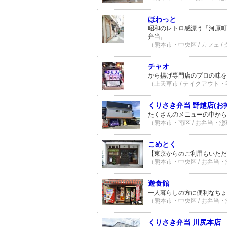
ほわっと
昭和のレトロ感漂う「河原町
弁当。
（熊本市・中央区 / カフェ /
チャオ
から揚げ専門店のプロの味
（上天草市 / テイクアウト・宅
くりさき弁当 野越店(お
たくさんのメニューの中から
（熊本市・南区 / お弁当・惣菜
こめとく
【東京からのご利用もいただ
（熊本市・中央区 / お弁当・惣
遊食館
一人暮らしの方に便利なちょ
（熊本市・中央区 / お弁当・惣
くりさき弁当 川尻本店