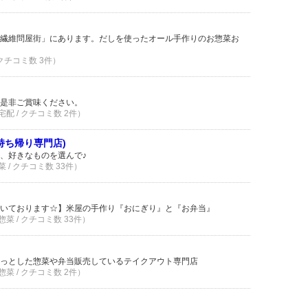
繊維問屋街」にあります。だしを使ったオール手作りのお惣菜お
 クチコミ数 3件）
を是非ご賞味ください。
配 / クチコミ数 2件）
持ち帰り専門店)
、好きなものを選んで♪
 / クチコミ数 33件）
いております☆】米屋の手作り『おにぎり』と『お弁当』
菜 / クチコミ数 33件）
っとした惣菜や弁当販売しているテイクアウト専門店
菜 / クチコミ数 2件）