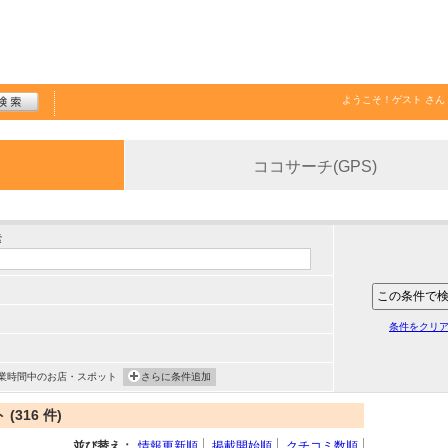
ようこそ！
ゲスト
さん
ココサーチ(GPS)
索
条件をクリ
業時間中のお店・スポット
さらに条件追加
316 件)
並び替え：
情報更新順
掲載開始順
クチコミ数順