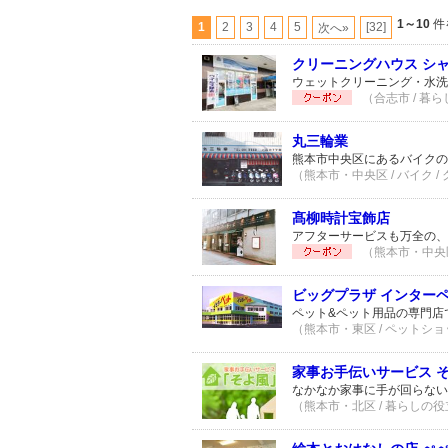
1～10
件
1
2
3
4
5
[32]
次へ»
クリーニングハウス シャ
ウェットクリーニング・水洗
（合志市 / 暮
丸三輪業
熊本市中央区にあるバイクの
（熊本市・中央区 / バイク /
髙柳時計宝飾店
アフターサービスも万全の、
（熊本市・中央区
ビッグプラザ インター
ペット&ペット用品の専門店で
（熊本市・東区 / ペットショッ
家事お手伝いサービス 
なかなか家事に手が回らない
（熊本市・北区 / 暮らしの役