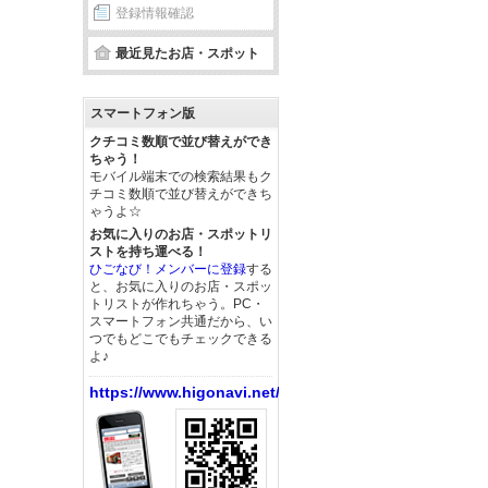
登録情報確認
最近見たお店・スポット
スマートフォン版
クチコミ数順で並び替えができ
ちゃう！
モバイル端末での検索結果もク
チコミ数順で並び替えができち
ゃうよ☆
お気に入りのお店・スポットリ
ストを持ち運べる！
ひごなび！メンバーに登録
する
と、お気に入りのお店・スポッ
トリストが作れちゃう。PC・
スマートフォン共通だから、い
つでもどこでもチェックできる
よ♪
https://www.higonavi.net/