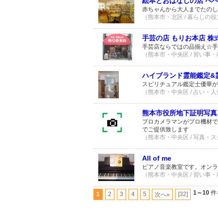
絵本とおはなしの店 ぺ
赤ちゃんから大人までたのし
（熊本市・北区 / 暮らしの役
手芸の店 もりお本店 株
手芸店ならではの品揃え☆手
（熊本市・中央区 / 習い事・教
ハイブランド霊能鑑定&霊能
スピリチュアル鑑定士優華が
（熊本市・中央区 / 占い・人生
熊本市役所地下証明写真
プロカメラマンがプロ機材で
でご提供致します
（熊本市・中央区 / 写真・スタ
All of me
ピアノ音楽教室です。オンラ
（熊本市・中央区 / 習い事・教
1～10
件
1
2
3
4
5
[32]
次へ»