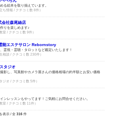
ぺぺぺらん
める絵本を取り揃えています。
立ち情報 / クチコミ数 8件）
式会社森尾絲店
作りを楽しめます♪
室 / クチコミ数 9件）
エステサロン Rebornstory
、霊視・霊聴・タロットなど鑑定いたします！
相談 / クチコミ数 230件）
スタジオ
撮影し、写真館やカメラ屋さんの価格相場の約半額とお安い価格
ジオ / クチコミ数 5件）
インレッスンもやってます！ご気軽にお問合せください。
室 / クチコミ数 11件）
を表示 / 全
316
件