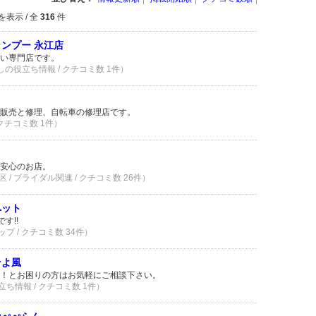
を表示 / 全
316
件
ンプー 永江店
い専門店です。
らしの役立ち情報 / クチコミ数 1件）
販売と修理、自転車の修理店です。
 クチコミ数 1件）
安心のお店。
 / ブライダル関連 / クチコミ数 26件）
ペット
す!!
プ / クチコミ数 34件）
そよ風
！とお困りの方はお気軽にご相談下さい。
立ち情報 / クチコミ数 1件）