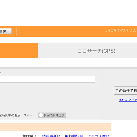
ようこそ！
ゲスト
さん
ココサーチ(GPS)
索
条件をクリ
業時間中のお店・スポット
さらに条件追加
並び替え：
情報更新順
掲載開始順
クチコミ数順