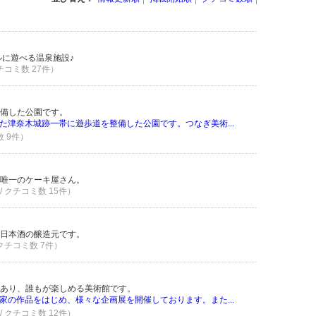
ルに遊べる温泉施設♪
クチコミ数 27件）
備した公園です。
た津奈木城跡一帯に遊歩道を整備した公園です。つなぎ美術...
数 9件）
く
で唯一のケーキ屋さん。
/ クチコミ数 15件）
の日本酒の醸造元です。
 クチコミ数 7件）
あり、誰もが楽しめる美術館です。
家の作品をはじめ、様々な企画展を開催しております。また...
/ クチコミ数 12件）