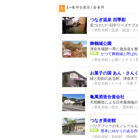
1～6
件を表示 / 全
6
件
1
つなぎ温泉 四季彩
見つけた!一日中リーズナブ
（津奈木町 / 温泉・銭湯 / 
舞鶴城公園
津奈木城跡一帯に遊歩道を整
かつて舞鶴城と呼ばれ
（津奈木町 / 公園 / クチコミ
お菓子の国 あん・さん
緑と彫刻のある町、津奈木
（津奈木町 / ケーキ・洋菓子 
亀萬酒造合資会社
天然醸造による日本最南端
（津奈木町 / 歴史・資料館 /
つなぎ美術館
バリアフリーのモノレールも
熊本にゆかりのある作
（津奈木町 / 美術館・博物館 