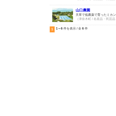
山口農園
天草で低農薬で育ったミカンは
（津奈木町 / 名産品・民芸品 
1～6
件を表示 / 全
6
件
1