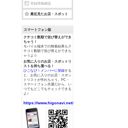
登録情報確認
最近見たお店・スポット
スマートフォン版
クチコミ数順で並び替えができ
ちゃう！
モバイル端末での検索結果もク
チコミ数順で並び替えができち
ゃうよ☆
お気に入りのお店・スポットリ
ストを持ち運べる！
ひごなび！メンバーに登録
する
と、お気に入りのお店・スポッ
トリストが作れちゃう。PC・
スマートフォン共通だから、い
つでもどこでもチェックできる
よ♪
https://www.higonavi.net/