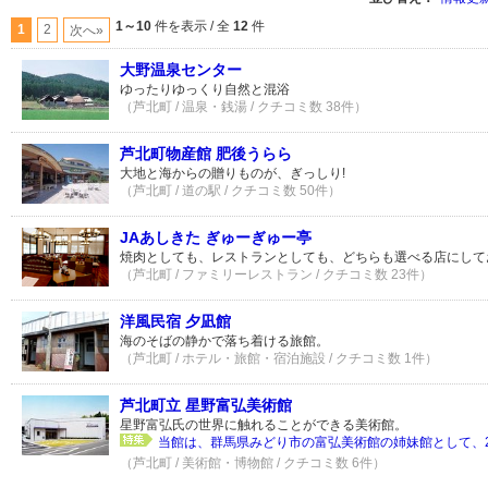
1～10
件を表示 / 全
12
件
1
2
次へ»
大野温泉センター
ゆったりゆっくり自然と混浴
（芦北町 / 温泉・銭湯 / クチコミ数 38件）
芦北町物産館 肥後うらら
大地と海からの贈りものが、ぎっしり!
（芦北町 / 道の駅 / クチコミ数 50件）
JAあしきた ぎゅーぎゅー亭
焼肉としても、レストランとしても、どちらも選べる店にして
（芦北町 / ファミリーレストラン / クチコミ数 23件）
洋風民宿 夕凪館
海のそばの静かで落ち着ける旅館。
（芦北町 / ホテル・旅館・宿泊施設 / クチコミ数 1件）
芦北町立 星野富弘美術館
星野富弘氏の世界に触れることができる美術館。
当館は、群馬県みどり市の富弘美術館の姉妹館として、200
（芦北町 / 美術館・博物館 / クチコミ数 6件）