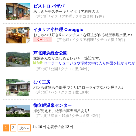
ビストロ パザパ
あしきた牛ステーキとイタリア料理の店
（芦北町 / イタリア料理 / クチコミ数 19件）
イタリア小料理 Coraggio
おしゃべり好き&ロマンチストな店主が作る絶品料理の数々♪
（芦北町 / イタリア料理 / クチコミ数 19件）
芦北海浜総合公園
家族みんなが楽しめるレジャー施設です。
ローラーリュージュや球体の中に入り斜面を転がりながら
（芦北町 / 公園 / クチコミ数 34件）
むく工房
パンも建物も全部手づくり!スローライフなパン屋さん♪
（芦北町 / パン / クチコミ数 19件）
御立岬温泉センター
海が見える、絶景の露天風呂あり!
（芦北町 / 温泉・銭湯 / クチコミ数 42件）
1～10
件を表示 / 全
12
件
1
2
次へ»