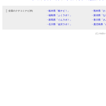
全国のクチコミナビ(R)
・栃木県「栃ナビ！」
・熊本県「ひ
・福島県「ふくラボ！」
・新潟県「な
・群馬県「ぐんラボ！」
・香川県「さ
・石川県「金沢ラボ！」
・鹿児島県「
(C) HitBit