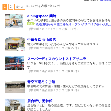
1～10
件を表示 / 全
12
件
1
2
次へ»
diningspace 欒時
手作りのお料理と温かみのある空間を心がけてお客様をお待ち
流通団地から甲佐に移転オープン♪クチコミの多い人気
（甲佐町 / カフェ / クチコミ数 117件）
中華食堂 香山飯店
地元の野菜を使ったちゃんぽんやギョウザがオススメ!
（甲佐町 / 中華料理 / クチコミ数 22件）
スーパーディスカウントストアサエラ
いつも「毎日を安く」、品揃えもさらに豊富になり、皆様にご
す。
（甲佐町 / 食品全般 / クチコミ数 86件）
青空市場ろくじ館
甲佐町の旬の野菜・果物・生花などの販売を行ってます☆
（甲佐町 / 食品全般 / クチコミ数 33件）
居合斬り 游神館
居合斬りとは「斬る居合道」です。型だけじゃない真の居合道
び起こしませんか