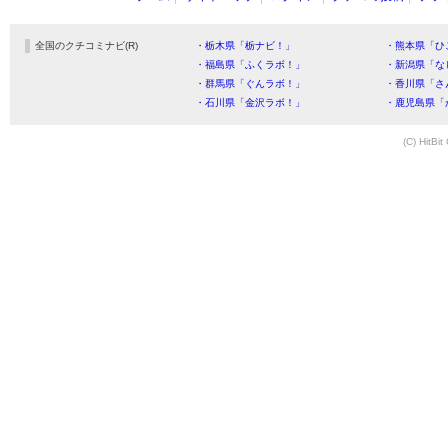
全国のクチコミナビ(R)
・栃木県「栃ナビ！」
・熊本県「ひ
・福島県「ふくラボ！」
・新潟県「な
・群馬県「ぐんラボ！」
・香川県「さ
・石川県「金沢ラボ！」
・鹿児島県「
(C) HitBit