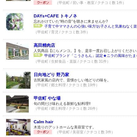
（甲佐町 / 習い事・教室 / クチコミ数 1件）
DAYs+CAFE トキノネ
忘れかけていた“時の音”を聴きに来ませんか?
子育て中ママさんの心強い味方!お子さんと気兼ねなく
（甲佐町 / 育児 / クチコミ数 3件）
高田精肉店
人気商品【にらメンコ。】を、是非一度お召し上がりください
甲佐町ブランド「こうさもん」認定★ニラの風味がたま
（甲佐町 / 生鮮食品・直販 / クチコミ数 31件）
日向地どり 野乃家
古民家風の店内で、昔懐かしい地どりの味を。
（甲佐町 / 郷土料理 / クチコミ数 19件）
甲佐町 やな場
旬の間だけ味わえる新鮮な鮎料理!!
（甲佐町 / 郷土料理 / クチコミ数 26件）
Calm hair
木造りのアットホームな美容室です。
（甲佐町 / 美容室 / クチコミ数 3件）