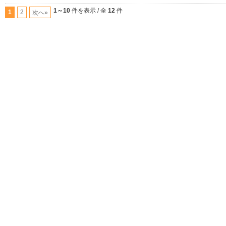
1～10
件を表示 / 全
12
件
1
2
次へ»