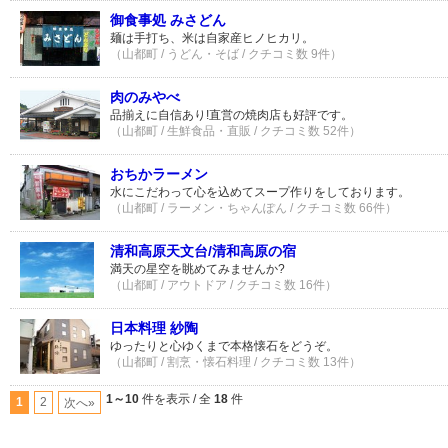
御食事処 みさどん
麺は手打ち、米は自家産ヒノヒカリ。
（山都町 / うどん・そば / クチコミ数 9件）
肉のみやべ
品揃えに自信あり!直営の焼肉店も好評です。
（山都町 / 生鮮食品・直販 / クチコミ数 52件）
おちかラーメン
水にこだわって心を込めてスープ作りをしております。
（山都町 / ラーメン・ちゃんぽん / クチコミ数 66件）
清和高原天文台/清和高原の宿
満天の星空を眺めてみませんか?
（山都町 / アウトドア / クチコミ数 16件）
日本料理 紗陶
ゆったりと心ゆくまで本格懐石をどうぞ。
（山都町 / 割烹・懐石料理 / クチコミ数 13件）
1～10
件を表示 / 全
18
件
1
2
次へ»