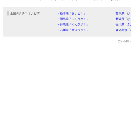
全国のクチコミナビ(R)
・栃木県「栃ナビ！」
・熊本県「ひ
・福島県「ふくラボ！」
・新潟県「な
・群馬県「ぐんラボ！」
・香川県「さ
・石川県「金沢ラボ！」
・鹿児島県「
(C) HitBit