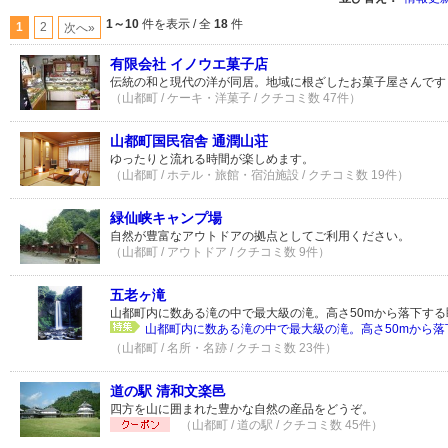
1～10
件を表示 / 全
18
件
1
2
次へ»
有限会社 イノウエ菓子店
伝統の和と現代の洋が同居。地域に根ざしたお菓子屋さんです
（山都町 / ケーキ・洋菓子 / クチコミ数 47件）
山都町国民宿舎 通潤山荘
ゆったりと流れる時間が楽しめます。
（山都町 / ホテル・旅館・宿泊施設 / クチコミ数 19件）
緑仙峡キャンプ場
自然が豊富なアウトドアの拠点としてご利用ください。
（山都町 / アウトドア / クチコミ数 9件）
五老ヶ滝
山都町内に数ある滝の中で最大級の滝。高さ50mから落下する
山都町内に数ある滝の中で最大級の滝。高さ50mから落下
（山都町 / 名所・名跡 / クチコミ数 23件）
道の駅 清和文楽邑
四方を山に囲まれた豊かな自然の産品をどうぞ。
（山都町 / 道の駅 / クチコミ数 45件）