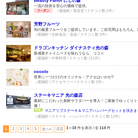
Beauty Parlor にじの森
一流の技術を安心の価格で提供。
（菊陽町 / 美容室 / クチコミ数 2件）
芳野フルーツ
旬の厳選フルーツをご提供しています。ご自宅用はもちろん、
（菊陽町 / 生鮮食品・直販 / クチコミ数 3件）
ドラゴンキッチン ダイナスティ光の森
新感覚チャイニーズを味わうなら、ココ☆
（菊陽町 / 中華料理 / クチコミ数 151件）
cocolo
世界に一つだけのオリジナル・アクセはいかが?
（菊陽町 / アクセサリー / クチコミ数 5件）
ステーキマニア 光の森店
素材にこだわった新鮮サラダバーを導入！ご家族でゆっくりく
備！
マニアリブステーキ＆マニアハンバーグセットを頂きまし
（菊陽町 / ステーキ・ハンバーグ / クチコミ数 12件）
1～10
件を表示 / 全
114
件
1
2
3
4
5
[12]
次へ»