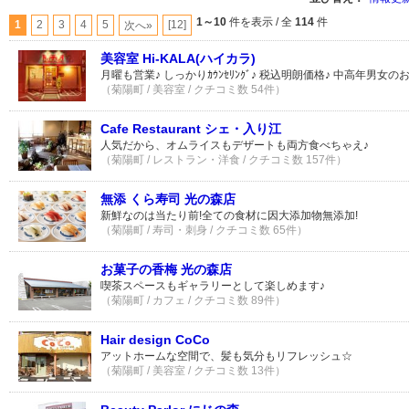
1～10
件を表示 / 全
114
件
1
2
3
4
5
[12]
次へ»
美容室 Hi-KALA(ハイカラ)
月曜も営業♪ しっかりｶｳﾝｾﾘﾝｸﾞ♪ 税込明朗価格♪ 中高年男女
（菊陽町 / 美容室 / クチコミ数 54件）
Cafe Restaurant シェ・入り江
人気だから、オムライスもデザートも両方食べちゃえ♪
（菊陽町 / レストラン・洋食 / クチコミ数 157件）
無添 くら寿司 光の森店
新鮮なのは当たり前!全ての食材に因大添加物無添加!
（菊陽町 / 寿司・刺身 / クチコミ数 65件）
お菓子の香梅 光の森店
喫茶スペースもギャラリーとして楽しめます♪
（菊陽町 / カフェ / クチコミ数 89件）
Hair design CoCo
アットホームな空間で、髪も気分もリフレッシュ☆
（菊陽町 / 美容室 / クチコミ数 13件）