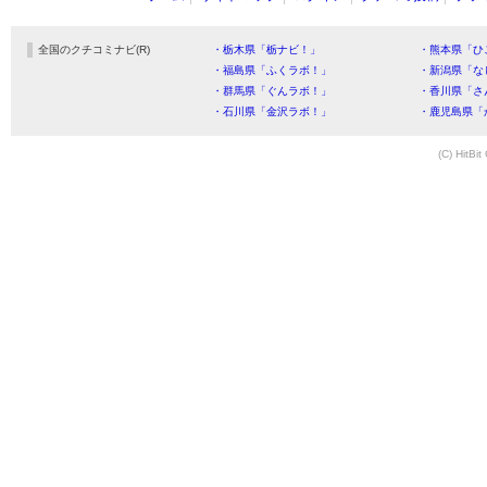
全国のクチコミナビ(R)
・栃木県「栃ナビ！」
・熊本県「ひ
・福島県「ふくラボ！」
・新潟県「な
・群馬県「ぐんラボ！」
・香川県「さ
・石川県「金沢ラボ！」
・鹿児島県「
(C) HitBit