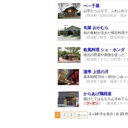
べ～子屋
山芋たっぷりで、ふわふわト
（和水町 / お好み焼き・焼き
旬菜 おかむら
旬の食材が活きた懐石料理で
（和水町 / 割烹・懐石料理 /
欧風料理 シェ・ホンダ
地元の野菜や果物を使った、
（和水町 / フランス料理 / 
湯亭 上弦の月
基本時間70分～90分!ごゆ
（和水町 / 温泉・銭湯 / クチ
からあげ鶏我道
揚げたてはもちろん冷めても
（和水町 / テ
1～10
件を表示 / 全
23
1
2
3
次へ»