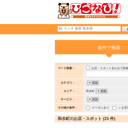
条件で検索
お店・スポット名のみで検
ワード検索：
カテゴリ：
追加
エリア：
和水町
追加
サービス：
追加
その他の条件：
クーポンあり
いま営
和水町のお店・スポット (23 件)