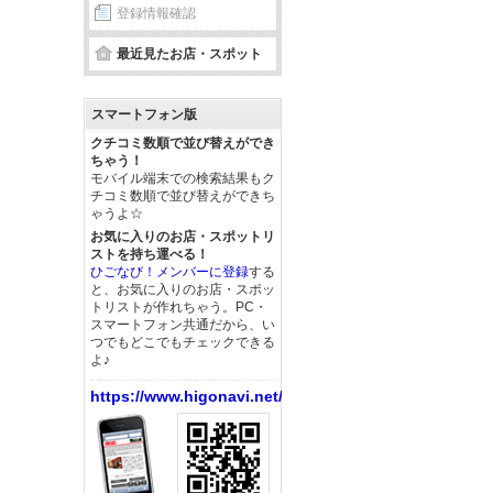
登録情報確認
最近見たお店・スポット
スマートフォン版
クチコミ数順で並び替えができ
ちゃう！
モバイル端末での検索結果もク
チコミ数順で並び替えができち
ゃうよ☆
お気に入りのお店・スポットリ
ストを持ち運べる！
ひごなび！メンバーに登録
する
と、お気に入りのお店・スポッ
トリストが作れちゃう。PC・
スマートフォン共通だから、い
つでもどこでもチェックできる
よ♪
https://www.higonavi.net/