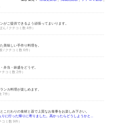
件
ンがご提供できるよう頑張ってまいります。
ん / クチコミ数 4件）
た美味しい手作り料理を。
 / クチコミ数 6件）
・弁当・鉢盛をどうぞ。
 クチコミ数 2件）
ランカ料理が楽しめます。
数 7件）
とこだわりの食材と器で上質なお食事をお楽しみ下さい。
入りに行った帰りに寄りました。高かったらどうしようかと...
クチコミ数 9件）