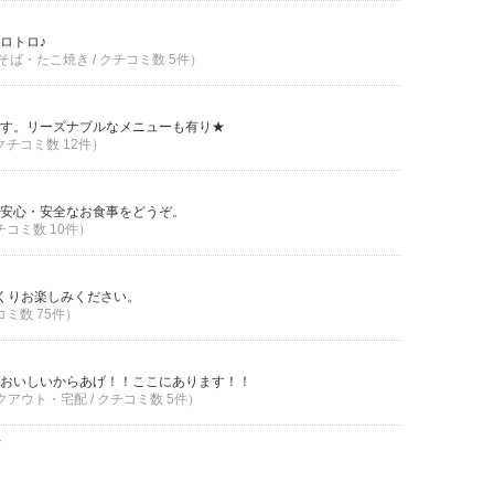
ロトロ♪
そば・たこ焼き / クチコミ数 5件）
す。リーズナブルなメニューも有り★
 クチコミ数 12件）
安心・安全なお食事をどうぞ。
クチコミ数 10件）
っくりお楽しみください。
コミ数 75件）
おいしいからあげ！！ここにあります！！
イクアウト・宅配 / クチコミ数 5件）
件