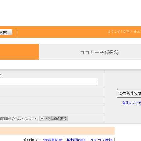
ようこそ！
ゲスト
さん
ココサーチ(GPS)
索
条件をクリ
業時間中のお店・スポット
さらに条件追加
並び替え：
情報更新順
掲載開始順
クチコミ数順