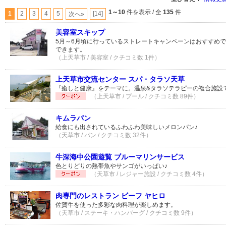
1～10
件を表示 / 全
135
件
1
2
3
4
5
[14]
次へ»
美容室スキップ
5月～6月頃に行っているストレートキャンペーンはおすすめ
できます。
（上天草市 / 美容室 / クチコミ数 1件）
上天草市交流センター スパ・タラソ天草
『癒しと健康』をテーマに。温泉&タラソテラピーの複合施設
（上天草市 / プール / クチコミ数 89件）
キムラパン
給食にも出されているふわふわ美味しいメロンパン♪
（天草市 / パン / クチコミ数 32件）
牛深海中公園遊覧 ブルーマリンサービス
色とりどりの熱帯魚やサンゴがいっぱい♪
（天草市 / レジャー施設 / クチコミ数 4件）
肉専門のレストラン ビーフ ヤヒロ
佐賀牛を使った多彩な肉料理が楽しめます。
（天草市 / ステーキ・ハンバーグ / クチコミ数 9件）