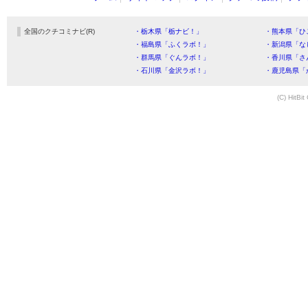
全国のクチコミナビ(R)
・栃木県「栃ナビ！」
・熊本県「ひ
・福島県「ふくラボ！」
・新潟県「な
・群馬県「ぐんラボ！」
・香川県「さ
・石川県「金沢ラボ！」
・鹿児島県「
(C) HitBit