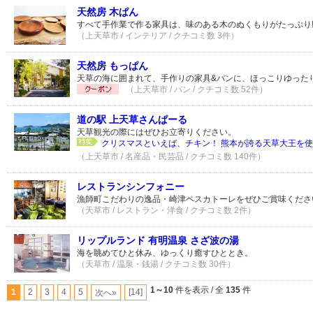
天然房 木ぱん
すべて手作業で作る家具は、味のある木のぬくもりがたっぷり
（上天草市 / インテリア / クチコミ数 3件）
天然房 もっぱん
天草の海に囲まれて、手作りの家具&パンに、ほっこりゆった
（上天草市 / パン / クチコミ数 52件）
道の駅 上天草さんぱーる
天草観光の際にはぜひお立寄りください。
クリスマスといえば、チキン！ 熊本が誇る天草大王を使っ
（上天草市 / 名産品・民芸品 / クチコミ数 140件）
レストランシンフォニー
漁師町こだわりの逸品・崎津ペスカトーレをぜひご賞味くださ
（天草市 / レストラン・洋食 / クチコミ数 2件）
リップルランド 有明温泉 さざ波の湯
海を眺めてひと休み、ゆっくり癒すひととき。
（天草市 / 温泉・銭湯 / クチコミ数 30件）
1～10
件を表示 / 全
135
件
1
2
3
4
5
[14]
次へ»