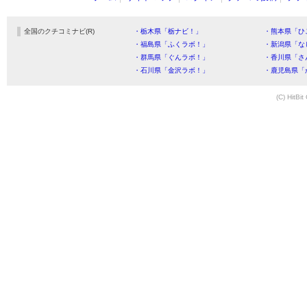
全国のクチコミナビ(R)
・栃木県「栃ナビ！」
・熊本県「ひ
・福島県「ふくラボ！」
・新潟県「な
・群馬県「ぐんラボ！」
・香川県「さ
・石川県「金沢ラボ！」
・鹿児島県「
(C) HitBit