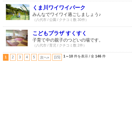
くま川ワイワイパーク
みんなでワイワイ過ごしましょう♪
（八代市 / 公園 / クチコミ数 30件）
こどもプラザ すくすく
子育て中の親子のつどいの場です。
（八代市 / 育児 / クチコミ数 2件）
1～10
件を表示 / 全
146
件
1
2
3
4
5
[15]
次へ»