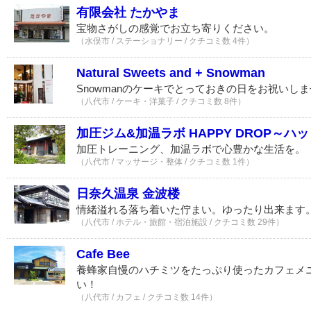
有限会社 たかやま
宝物さがしの感覚でお立ち寄りください。
（水俣市 / ステーショナリー / クチコミ数 4件）
Natural Sweets and + Snowman
Snowmanのケーキでとっておきの日をお祝いしま
（八代市 / ケーキ・洋菓子 / クチコミ数 8件）
加圧ジム&加温ラボ HAPPY DROP～
加圧トレーニング、加温ラボで心豊かな生活を。
（八代市 / マッサージ・整体 / クチコミ数 1件）
日奈久温泉 金波楼
情緒溢れる落ち着いた佇まい。ゆったり出来ます
（八代市 / ホテル・旅館・宿泊施設 / クチコミ数 29件）
Cafe Bee
養蜂家自慢のハチミツをたっぷり使ったカフェメ
い！
（八代市 / カフェ / クチコミ数 14件）