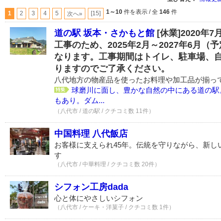
1～10
件を表示 / 全
146
件
1
2
3
4
5
[15]
次へ»
道の駅 坂本・さかもと館
[休業]2020
工事のため、2025年2月～2027年6月
なります。工事期間はトイレ、駐車場、
りますのでご了承ください。
八代地方の物産品を使ったお料理や加工品が揃っ
球磨川に面し、豊かな自然の中にある道の駅
もあり。ダム...
（八代市 / 道の駅 / クチコミ数 11件）
中国料理 八代飯店
お客様に支えられ45年。伝統を守りながら、新し
す
（八代市 / 中華料理 / クチコミ数 20件）
シフォン工房dada
心と体にやさしいシフォン
（八代市 / ケーキ・洋菓子 / クチコミ数 1件）