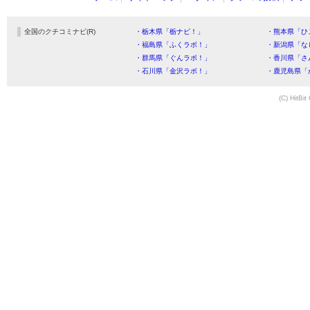
全国のクチコミナビ(R)
・栃木県「栃ナビ！」
・熊本県「ひ
・福島県「ふくラボ！」
・新潟県「な
・群馬県「ぐんラボ！」
・香川県「さ
・石川県「金沢ラボ！」
・鹿児島県「
(C) HitBit