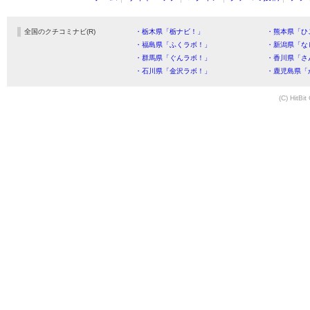
全国のクチコミナビ(R)
・栃木県「栃ナビ！」
・熊本県「ひ
・福島県「ふくラボ！」
・新潟県「な
・群馬県「ぐんラボ！」
・香川県「さ
・石川県「金沢ラボ！」
・鹿児島県「
(C) HitBit