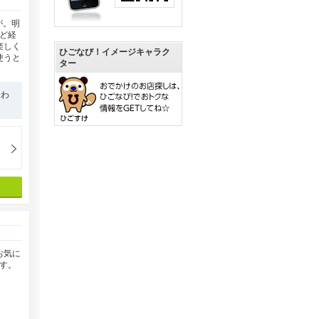
が。明
ど経
楽しく
ひごなび！イメージキャラク
使うと
ター
合わ
お気に
す。