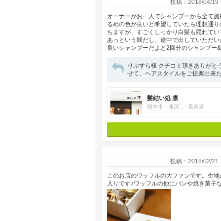
投稿：2018/04/19
オーナーがお一人でシャンプーから全て施術
るめの色が良いと希望していたら理想通り
ちますが、すごくしっかり白髪も隠れてい
あっという間だし、途中で出していただい
良いシャンプーだよと2回分のシャンプー&ト
りぷすら様 クチコミ頂きありがと
せて、ヘアスタイルをご提案出来
髪結い処 凛
熊本市・東区
美容室
投稿：2018/02/21
このお店のワッフルの大ファンです。生地
入りです♪ワッフルの他にパンや焼き菓子