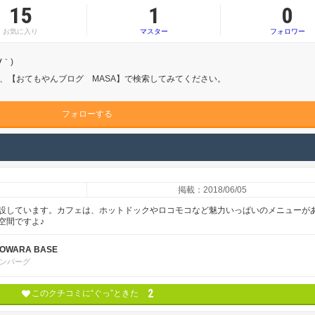
15
1
0
お気に入り
マスター
フォロワー
｀)
、【おてもやんブログ MASA】で検索してみてください。
フォローする
掲載：2018/06/05
設しています。カフェは、ホットドックやロコモコなど魅力いっぱいのメニューが
空間ですよ♪
DOWARA BASE
ンバーグ
2
このクチコミに“ぐっ”ときた