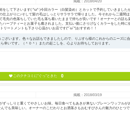
掲載：2018/04/20
をして下さいます( ^ω^ )今回カラー（白髪染め）とカットで予約していきました
の仕上がりに♪そして髪の毛はしっとりサラサラで帰りました。今それから二週間ほ
て毛先の色落ちしていた毛も落ち着いたままで持ちが良いです！オーナーとの話も
たハーブティーとお菓子も癒されました。支払い後にさりげなくカラーをした時に
リートメントも下さり心温かいお店です(*´ω`*)おすすめ！！
うございます。色々なお話もできましたしので、りぷすら様のこれからのニーズに
たら幸いです。（＾０＾）またの起こしを、心よりお待ちしております。
0
このクチコミに“ぐっ”ときた
掲載：2018/03/19
がずっしりと重くてやさしいお味。毎日食べてもあきが来ないプレーンワッフルが
なんでも美味しい。オーナーのこだわりとお洒落さもおむすびさんの魅力のひとつで