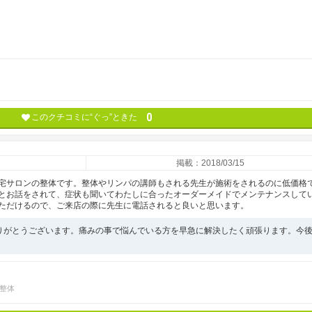
0
このクチコミに“ぐっ”ときた
掲載：2018/03/15
宅サロンの整体です。整体やリンパの講師もされる先生が施術をされるのに低価格
とお話をされて、症状も聞いてわたしに合ったオーダーメイドでメンテナンスして
ただけるので、ご来店の際に先生に電話されると良いと思います。
りがとうございます。痛みの事で悩んでいる方を早急に解決したく頑張ります。今
整体