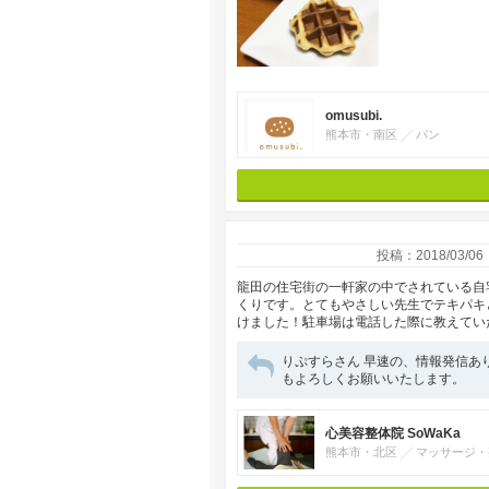
omusubi.
熊本市・南区
パン
投稿：2018/03/06
龍田の住宅街の一軒家の中でされている自
くりです。とてもやさしい先生でテキパキ
けました！駐車場は電話した際に教えてい
りぷすらさん 早速の、情報発信あ
もよろしくお願いいたします。
心美容整体院 SoWaKa
熊本市・北区
マッサージ・