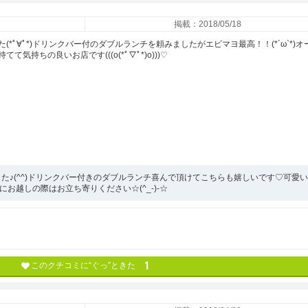
掲載：2018/05/18
*ﾟ∀ﾟ*)ドリンクバー付のダブルランチを頼みましたがエビマヨ最高！！(*´ω`*)オ
持ちの良いお店です(((o(*ﾟ▽ﾟ*)o)))♡
た♪(^^)ドリンクバー付きのダブルランチ喜んで頂けてこちらも嬉しいです♡可愛
にお越しの際はお立ち寄りください☆(^_-)-☆
1
このクチコミに“ぐっ”ときた