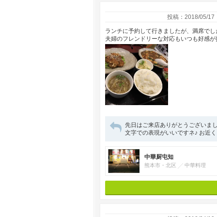
投稿：2018/05/17
ランチに予約して行きましたが、満席でした(
夫婦のフレンドリーな対応もいつも好感が持てて気
先日はご来店ありがとうございまし
文字での表現がいいですネ♪ お近く
中華厨屯知
熊本市・北区
中華料理