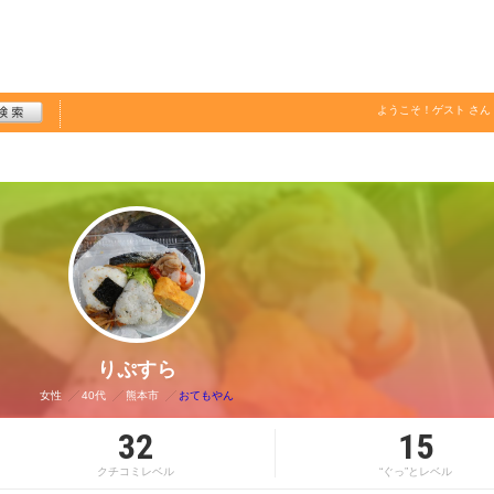
ようこそ！
ゲスト
さん
りぷすら
女性
40代
熊本市
おてもやん
32
15
クチコミレベル
“ぐっ”とレベル