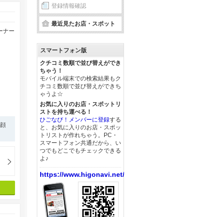
登録情報確認
最近見たお店・スポット
ーナー
スマートフォン版
クチコミ数順で並び替えができ
ちゃう！
モバイル端末での検索結果もク
チコミ数順で並び替えができち
ゃうよ☆
お気に入りのお店・スポットリ
ストを持ち運べる！
ひごなび！メンバーに登録
する
い顔
と、お気に入りのお店・スポッ
トリストが作れちゃう。PC・
スマートフォン共通だから、い
つでもどこでもチェックできる
よ♪
https://www.higonavi.net/