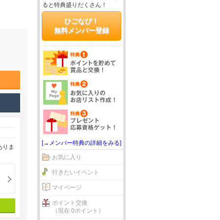
ると特典盛りだくさん！
ひごなび！
無料メンバー登録
[→メンバー特典の詳細をみる]
ありま
お気に入り
行きたいイベント
マイページ
ポイント交換
（現在 0ポイント）