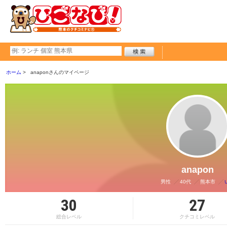
ホーム
anaponさんのマイページ
anapon
男性
40代
熊本市
30
27
総合レベル
クチコミレベル