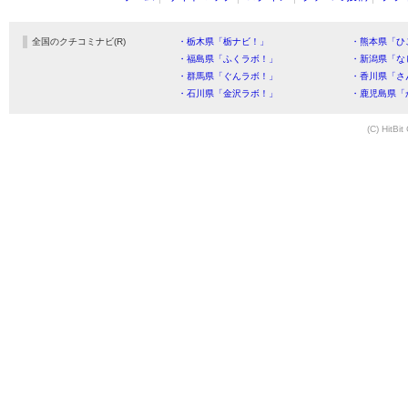
全国のクチコミナビ(R)
・栃木県「栃ナビ！」
・熊本県「ひ
・福島県「ふくラボ！」
・新潟県「な
・群馬県「ぐんラボ！」
・香川県「さ
・石川県「金沢ラボ！」
・鹿児島県「
(C) HitBit