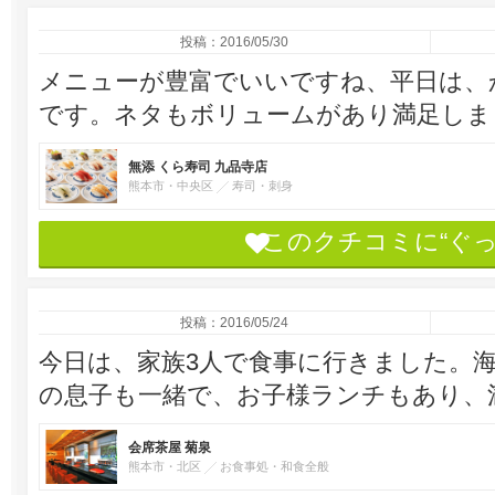
投稿：2016/05/30
メニューが豊富でいいですね、平日は、
です。ネタもボリュームがあり満足しま
無添 くら寿司 九品寺店
熊本市・中央区
寿司・刺身
このクチコミに“ぐ
投稿：2016/05/24
今日は、家族3人で食事に行きました。
の息子も一緒で、お子様ランチもあり、
会席茶屋 菊泉
熊本市・北区
お食事処・和食全般