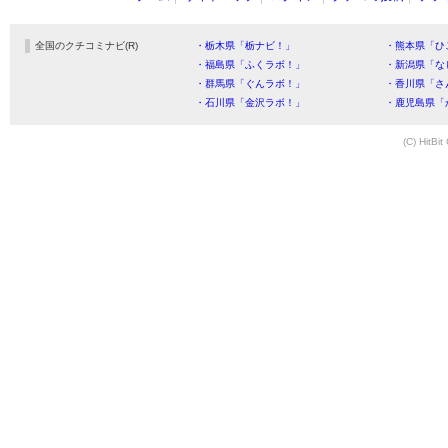
全国のクチコミナビ(R)
・栃木県「栃ナビ！」
・熊本県「ひ
・福島県「ふくラボ！」
・新潟県「な
・群馬県「ぐんラボ！」
・香川県「さ
・石川県「金沢ラボ！」
・鹿児島県「
(C) HitBit