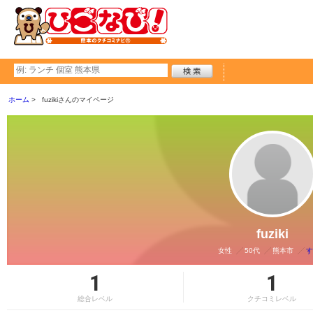
ホーム
fuzikiさんのマイページ
fuziki
女性
50代
熊本市
す
1
1
総合レベル
クチコミレベル