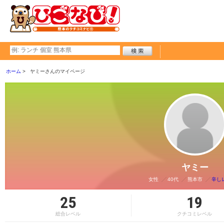
ホーム
ヤミーさんのマイページ
ヤミー
女性
40代
熊本市
辛し
25
19
総合レベル
クチコミレベル