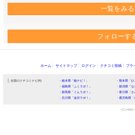
一覧をみる
フォローす
ホーム
サイトマップ
ログイン
クチコミ投稿
プラ
全国のクチコミナビ(R)
・栃木県「栃ナビ！」
・熊本県「ひ
・福島県「ふくラボ！」
・新潟県「な
・群馬県「ぐんラボ！」
・香川県「さ
・石川県「金沢ラボ！」
・鹿児島県「
(C) HitBit