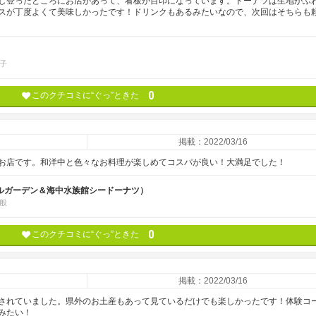
し登ったところにお店があって、看板が目印になっています。ドーナツは生地がふ
スが丁度よくて美味しかったです！ドリンクもあるみたいなので、次回はそちらも
子
0
このクチコミに“ぐっ”ときた
掲載：2022/03/16
お店です。和洋中と色々なお料理が楽しめてコスパが良い！大満足でした！
ルガーデン＆海中水族館シードーナツ）
般
0
このクチコミに“ぐっ”ときた
掲載：2022/03/16
されていました。県外のお土産もあって見ているだけでも楽しかったです！体験コ
みたい！