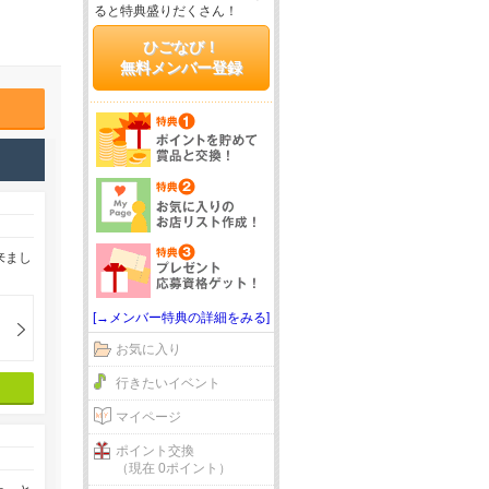
ると特典盛りだくさん！
ひごなび！
無料メンバー登録
来まし
[→メンバー特典の詳細をみる]
お気に入り
行きたいイベント
マイページ
ポイント交換
（現在 0ポイント）