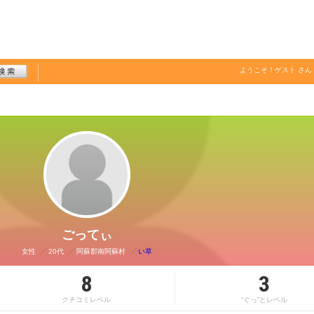
ようこそ！
ゲスト
さん
ごってぃ
女性
20代
阿蘇郡南阿蘇村
い草
8
3
クチコミレベル
“ぐっ”とレベル