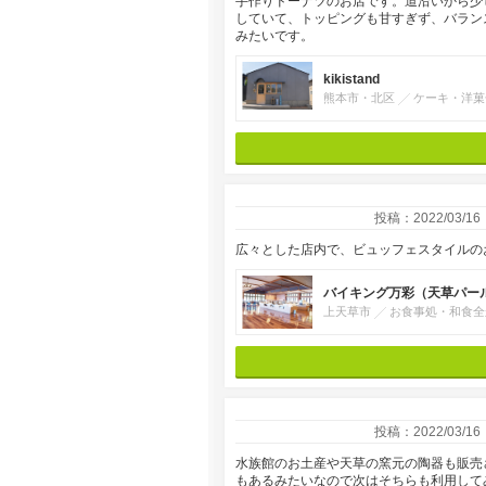
手作りドーナツのお店です。道沿いから少
していて、トッピングも甘すぎず、バラン
みたいです。
kikistand
熊本市・北区
ケーキ・洋菓
投稿：2022/03/16
広々とした店内で、ビュッフェスタイルの
バイキング万彩（天草パー
上天草市
お食事処・和食全
投稿：2022/03/16
水族館のお土産や天草の窯元の陶器も販売
もあるみたいなので次はそちらも利用して