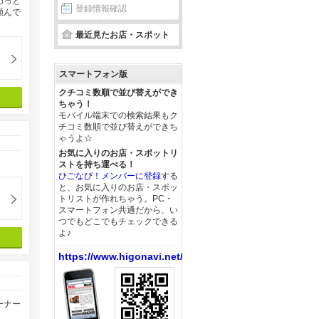
わっと
登録情報確認
頼んで
最近見たお店・スポット
スマートフォン版
クチコミ数順で並び替えができ
ちゃう！
モバイル端末での検索結果もク
チコミ数順で並び替えができち
ゃうよ☆
お気に入りのお店・スポットリ
ストを持ち運べる！
ひごなび！メンバーに登録
する
と、お気に入りのお店・スポッ
トリストが作れちゃう。PC・
スマートフォン共通だから、い
つでもどこでもチェックできる
よ♪
https://www.higonavi.net/
ーナー