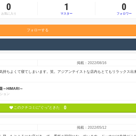
0
1
0
お気に入り
マスター
フォロワー
フォローする
掲載：2022/08/16
気持ちよくて寝てしまいます。笑。アジアンテイストな店内もとてもリラックス出
～HIMARI～
ション
0
このクチコミに“ぐっ”ときた
掲載：2022/05/12