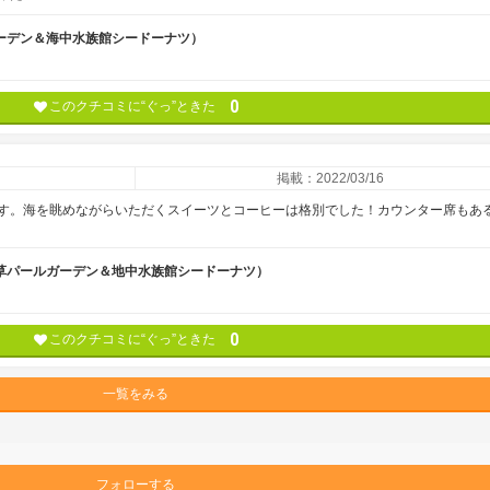
ーデン＆海中水族館シードーナツ）
0
このクチコミに“ぐっ”ときた
掲載：2022/03/16
す。海を眺めながらいただくスイーツとコーヒーは格別でした！カウンター席もあ
草パールガーデン＆地中水族館シードーナツ）
0
このクチコミに“ぐっ”ときた
一覧をみる
フォローする