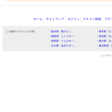
ホーム
サイトマップ
ログイン
クチコミ投稿
プラ
全国のクチコミナビ(R)
・栃木県「栃ナビ！」
・熊本県「ひ
・福島県「ふくラボ！」
・新潟県「な
・群馬県「ぐんラボ！」
・香川県「さ
・石川県「金沢ラボ！」
・鹿児島県「
(C) HitBit