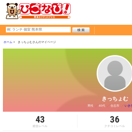
ホーム
きっちょむさんのマイページ
きっちょむ
男性
40代
合志市
いき
43
36
総合レベル
クチコミレベル