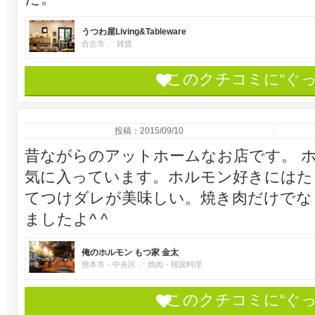
うつわ屋Living&Tableware
合志市
雑貨
このクチコミに“ぐ
投稿：2015/09/10
昔ながらのアットホームなお店です。 
気に入っています。ホルモン好きにはた
てつけダレが美味しい。焼き肉だけでな
ましたよ^ ^
俺のホルモン もつ家 金太
熊本市・中央区
焼肉・韓国料理
このクチコミに“ぐ