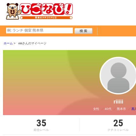
ホーム
riiiiiさんのマイページ
riiiii
女性
40代
熊本市
黒
35
25
総合レベル
クチコミレベル