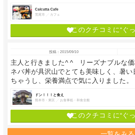
Calcutta Cafe
荒尾市
カフェ
このクチコミに“ぐ
投稿：2015/09/10
主人と行きました^ ^ リーズナブルな
ネバ丼が具沢山でとても美味しく、暑い
ちゃうし、栄養満点で気に入りました。
ドン！！！と食え
熊本市・東区
お食事処・和食全般
このクチコミに“ぐ
一覧をみる