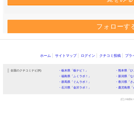
フォローす
ホーム
サイトマップ
ログイン
クチコミ投稿
プラ
全国のクチコミナビ(R)
・栃木県「栃ナビ！」
・熊本県「ひ
・福島県「ふくラボ！」
・新潟県「な
・群馬県「ぐんラボ！」
・香川県「さ
・石川県「金沢ラボ！」
・鹿児島県「
(C) HitBit