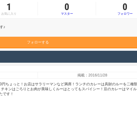
1
0
0
お気に入り
マスター
フォロワー
す♪
フォローする
掲載：2016/11/28
00円ちょっと！お店はサラリーマンなど満席！ランチのカレーは具財のルーを二種
。チキンはごろりとお肉が美味しくルーはとってもスパイシー！豆のカレーはマイル
たです！