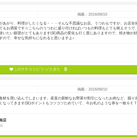
掲載：2016/08/10
があがり、料理がしたくなる・・・そんな不思議なお店。うつわもですが、お店全
てもお洒落です☆こちらのうつわに盛り付ければいつもの料理もとても映えそうで
使いたい願望がとてもあります(笑)商品の変化も行く度にありますので、焼き物が
すので、幸せな気持ちになれると思いますよ♪
0
このクチコミに“ぐっ”ときた
掲載：2016/08/10
食材を買い込んでしまいます。産直の新鮮なお野菜や割引になったお肉など、掘り
くなってきます(笑)ポイントもコツコツためていて、今お札のような券を一枚ＧＥ
南店
販