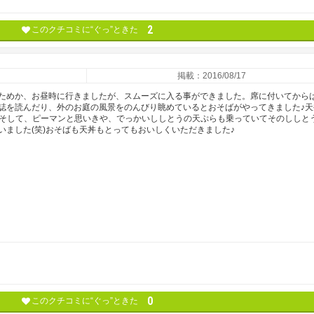
2
このクチコミに“ぐっ”ときた
掲載：2016/08/17
ためか、お昼時に行きましたが、スムーズに入る事ができました。席に付いてからは
誌を読んだり、外のお庭の風景をのんびり眺めているとおそばがやってきました♪天
♪そして、ピーマンと思いきや、でっかいししとうの天ぷらも乗っていてそのししと
いました(笑)おそばも天丼もとってもおいしくいただきました♪
0
このクチコミに“ぐっ”ときた