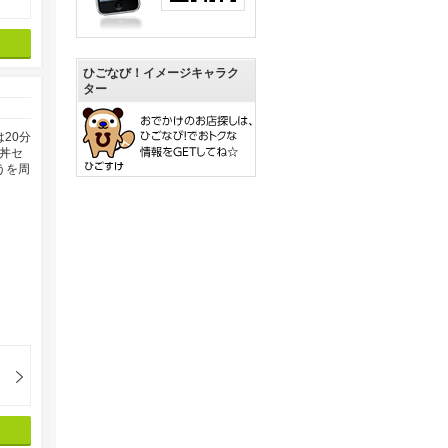
ひごなび！イメージキャラク
ター
20分
丼セ
うを周