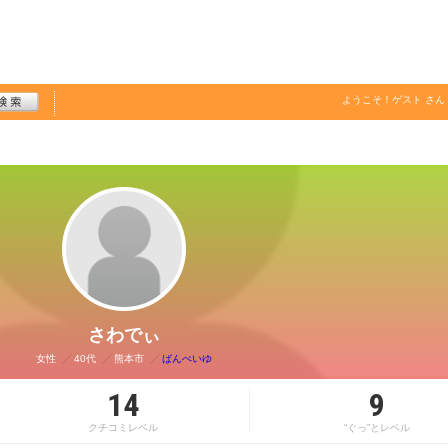
ようこそ！
ゲスト
さん
さわでぃ
女性
40代
熊本市
ばんぺいゆ
14
9
クチコミレベル
“ぐっ”とレベル