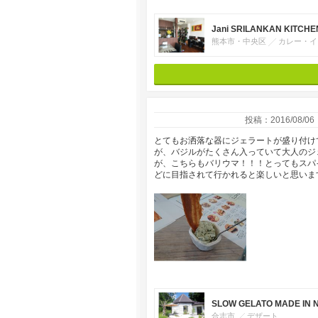
Jani SRILANKAN KITCHE
熊本市・中央区
カレー・イ
投稿：2016/08/06
とてもお洒落な器にジェラートが盛り付け
が、バジルがたくさん入っていて大人のジ
が、こちらもバリウマ！！！とってもスパ
どに目指されて行かれると楽しいと思いま
SLOW GELATO MADE IN
合志市
デザート