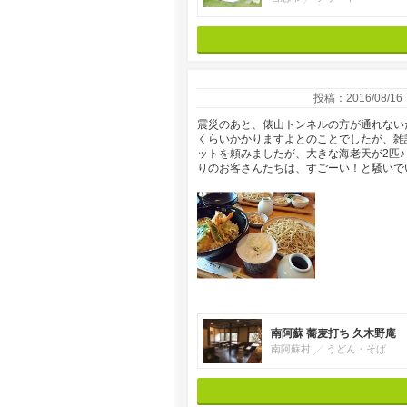
投稿：2016/08/16
震災のあと、俵山トンネルの方が通れない
くらいかかりますよとのことでしたが、雑
ットを頼みましたが、大きな海老天が2匹
りのお客さんたちは、すごーい！と騒いで
南阿蘇 蕎麦打ち 久木野庵
南阿蘇村
うどん・そば