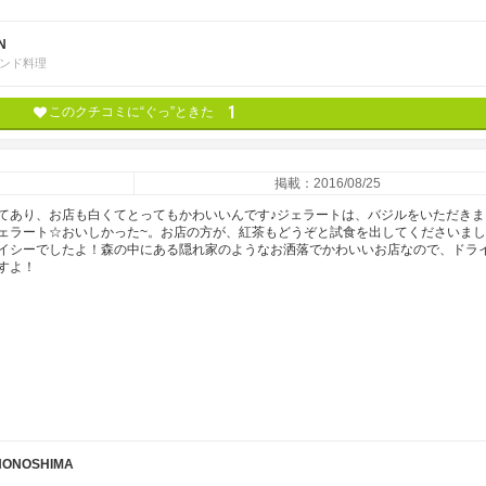
N
ンド料理
1
このクチコミに“ぐっ”ときた
掲載：2016/08/25
てあり、お店も白くてとってもかわいいんです♪ジェラートは、バジルをいただきま
ェラート☆おいしかった~。お店の方が、紅茶もどうぞと試食を出してくださいま
イシーでしたよ！森の中にある隠れ家のようなお洒落でかわいいお店なので、ドラ
すよ！
 NONOSHIMA