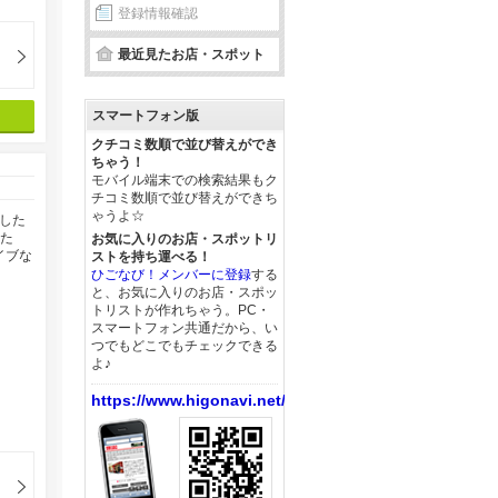
登録情報確認
最近見たお店・スポット
スマートフォン版
クチコミ数順で並び替えができ
ちゃう！
モバイル端末での検索結果もク
チコミ数順で並び替えができち
ゃうよ☆
した
した
お気に入りのお店・スポットリ
イブな
ストを持ち運べる！
ひごなび！メンバーに登録
する
と、お気に入りのお店・スポッ
トリストが作れちゃう。PC・
スマートフォン共通だから、い
つでもどこでもチェックできる
よ♪
https://www.higonavi.net/