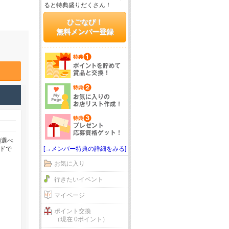
ると特典盛りだくさん！
ひごなび！
無料メンバー登録
類選べ
[→メンバー特典の詳細をみる]
ドで
お気に入り
行きたいイベント
マイページ
ポイント交換
（現在 0ポイント）