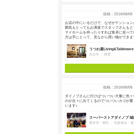
投稿：2016/08/08
お店の中にいるだけで、なぜがテンション
囲気もとってもお洒落でスタッフさんもと
マイホームを持ったりすれば食卓に並べて
方は手にとって、見ながら買い物ができま
うつわ屋Living&Tableware
合志市
雑貨
投稿：2016/08/08
ダイノブさんに行けばついつい大量に色々
のが次々に出てくるのでついついカゴが重
います♪
スーパーストアダイノブ 城
熊本市・南区
生鮮食品・直