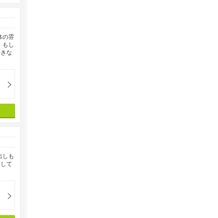
体の雰
、もし
好きな
出しも
Ｔして