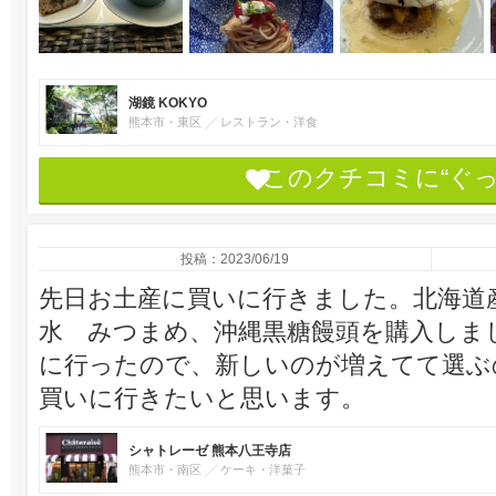
湖鏡 KOKYO
熊本市・東区
レストラン・洋食
このクチコミに“ぐ
投稿：2023/06/19
先日お土産に買いに行きました。北海道
水 みつまめ、沖縄黒糖饅頭を購入しま
に行ったので、新しいのが増えてて選ぶ
買いに行きたいと思います。
シャトレーゼ 熊本八王寺店
熊本市・南区
ケーキ・洋菓子