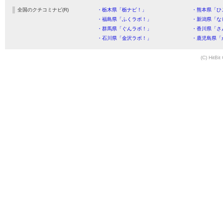
全国のクチコミナビ(R)
・栃木県「栃ナビ！」
・熊本県「ひ
・福島県「ふくラボ！」
・新潟県「な
・群馬県「ぐんラボ！」
・香川県「さ
・石川県「金沢ラボ！」
・鹿児島県「
(C) HitBit