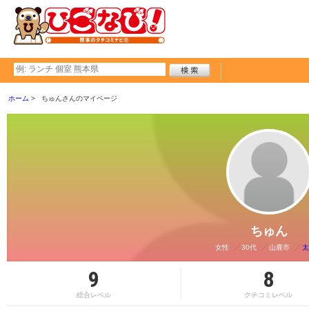
ホーム
ちゅんさんのマイページ
ちゅん
女性
30代
山鹿市
太
9
8
総合レベル
クチコミレベル