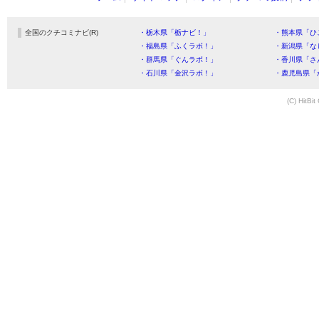
全国のクチコミナビ(R)
・栃木県「栃ナビ！」
・熊本県「ひ
・福島県「ふくラボ！」
・新潟県「な
・群馬県「ぐんラボ！」
・香川県「さ
・石川県「金沢ラボ！」
・鹿児島県「
(C) HitBit