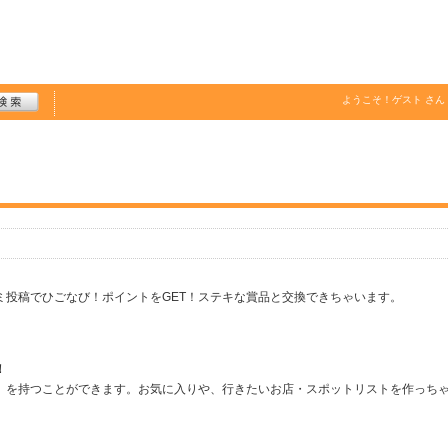
ようこそ！
ゲスト
さん
ミ投稿でひごなび！ポイントをGET！ステキな賞品と交換できちゃいます。
！
」を持つことができます。お気に入りや、行きたいお店・スポットリストを作っち