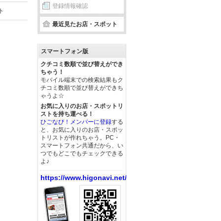
登録情報確認
ト
最近見たお店・スポット
スマートフォン版
クチコミ数順で並び替えができ
ちゃう！
モバイル端末での検索結果もク
チコミ数順で並び替えができち
ゃうよ☆
お気に入りのお店・スポットリ
ストを持ち運べる！
ひごなび！メンバーに登録
する
と、お気に入りのお店・スポッ
トリストが作れちゃう。PC・
スマートフォン共通だから、い
つでもどこでもチェックできる
よ♪
https://www.higonavi.net/