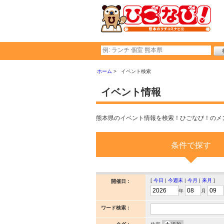
ホーム
イベント検索
イベント情報
熊本県のイベント情報を検索！ひごなび！のメ
条件で探す
[
今日
|
今週末
|
今月
|
来月
]
開催日：
年
月
ワード検索：