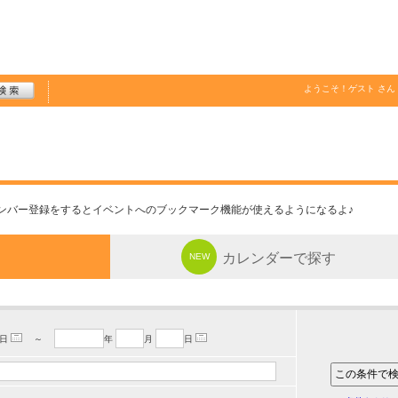
ようこそ！
ゲスト
さん
ンバー登録をするとイベントへのブックマーク機能が使えるようになるよ♪
カレンダーで探す
NEW
日
～
年
月
日