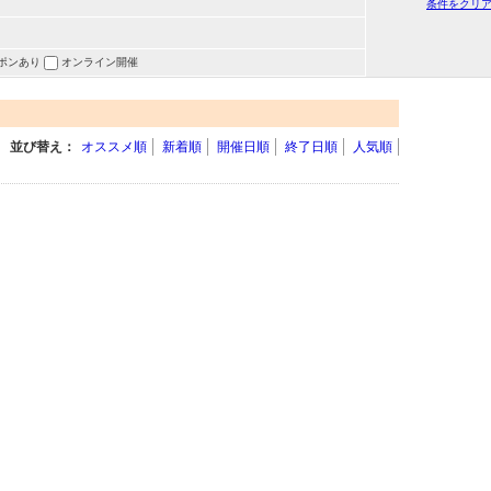
条件をクリ
ポンあり
オンライン開催
並び替え：
オススメ順
新着順
開催日順
終了日順
人気順