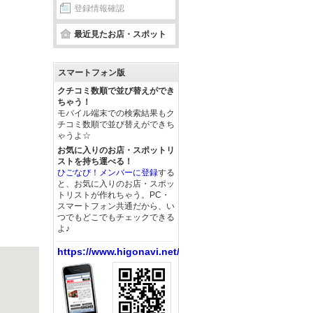
登録情報確認
最近見たお店・スポット
スマートフォン版
クチコミ数順で並び替えができ
ちゃう！
モバイル端末での検索結果もク
チコミ数順で並び替えができち
ゃうよ☆
お気に入りのお店・スポットリ
ストを持ち運べる！
ひごなび！メンバーに登録
する
と、お気に入りのお店・スポッ
トリストが作れちゃう。PC・
スマートフォン共通だから、い
つでもどこでもチェックできる
よ♪
https://www.higonavi.net/