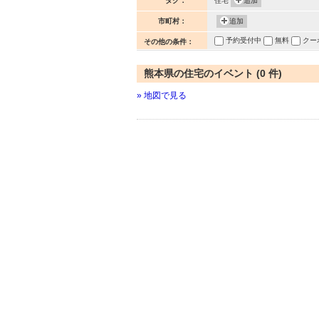
タグ：
住宅
追加
市町村：
追加
予約受付中
無料
クー
その他の条件：
熊本県の住宅のイベント (0 件)
» 地図で見る