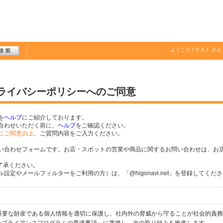
ようこそ！
ゲスト
さん
プライバシーポリシーへのご同意
を
ヘルプ
にご紹介しております。
合わせいただく前に、
ヘルプ
をご確認ください。
にご同意の上
、ご質問内容をご入力ください。
い合わせフォームです。お店・スポットの営業や商品に関するお問い合わせは、お
了承ください。
定やメールフィルターをご利用の方）は、「@higonavi.net」を登録してくだ
個人の重要な財産である個人情報を適切に保護し、社内外の脅威から守ることが社会的責