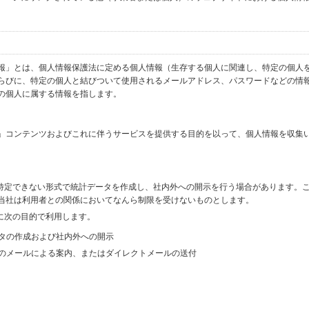
報」とは、個人情報保護法に定める個人情報（生存する個人に関連し、特定の個人
らびに、特定の個人と結びついて使用されるメールアドレス、パスワードなどの情
の個人に属する情報を指します。
」コンテンツおよびこれに伴うサービスを提供する目的を以って、個人情報を収集
を特定できない形式で統計データを作成し、社内外への開示を行う場合があります。
当社は利用者との関係においてなんら制限を受けないものとします。
に次の目的で利用します。
ータの作成および社内外への開示
等のメールによる案内、またはダイレクトメールの送付