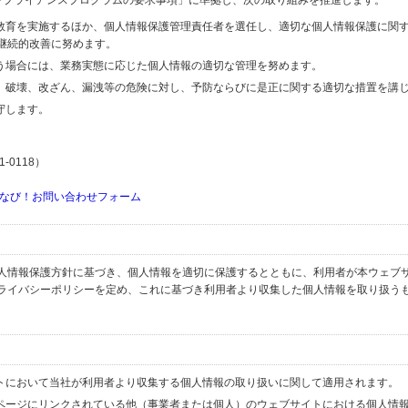
するコンプライアンスプログラムの要求事項」に準拠し、次の取り組みを推進します。
の教育を実施するほか、個人情報保護管理責任者を選任し、適切な個人情報保護に関
継続的改善に努めます。
行う場合には、業務実態に応じた個人情報の適切な管理を努めます。
失、破壊、改ざん、漏洩等の危険に対し、予防ならびに是正に関する適切な措置を講
守します。
-0118）
なび！お問い合わせフォーム
人情報保護方針に基づき、個人情報を適切に保護するとともに、利用者が本ウェブ
ライバシーポリシーを定め、これに基づき利用者より収集した個人情報を取り扱う
イトにおいて当社が利用者より収集する個人情報の取り扱いに関して適用されます。
ブページにリンクされている他（事業者または個人）のウェブサイトにおける個人情