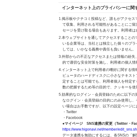
インターネット上のプライバシーに関
1.掲示板やクチコミ投稿など、誰もがアクセ
て収集、利用される可能性があることにご留
セージを受け取る場合もあります。利用者は
2.本ウェブサイトを通してアクセスすること
いる企業等は、当社とは独立した個々のプラ
しては、いかなる義務や責任も負いません。
3.外部からの不正なアクセスまたは情報の紛失、破壊
的で適切な安全対策を施し、利用者の個人情
4.インターネット上で利用者の嗜好に関する情報
ピュータのハードディスクに小さなテキスト
定することは可能でも、利用者個人を特定す
数の把握するため等の目的で、クッキーを使
5.効果的なログイン・会員登録のために以下
なログイン・会員登録の目的にのみ使用し、
い場合はお手数ですが、以下の設定ページに
・Twitter
・Facebook
●マイページ SNS連携の変更（Twitter・Fac
https://www.higonavi.net/member/edit_sns.sh
データ連携を無効にするには、各SNSの「