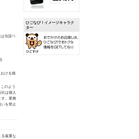
ひごなび！イメージキャラク
ター
社は当該ペ
S
における個
。このよう
当社は個人
ます。業務
扱いを禁止
よる厳重な