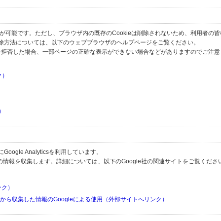
とが可能です。ただし、ブラウザ内の既存のCookieは削除されないため、利用者の
除方法については、以下のウェブブラウザのヘルプページをご覧ください。
の受信を拒否した場合、一部ページの正確な表示ができない場合などがありますのでご注
ク）
）
）
）
gle Analyticsを利用しています。
用して利用者の情報を収集します。詳細については、以下のGoogle社の関連サイトをご覧くださ
リンク）
リから収集した情報のGoogleによる使用（外部サイトへリンク）