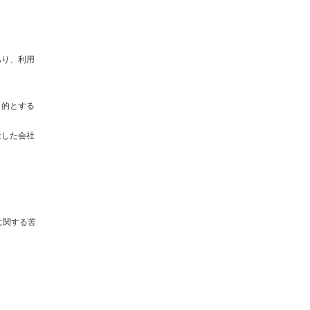
あり、利用
目的とする
社した会社
に関する苦