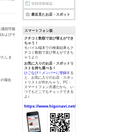
登録情報確認
最近見たお店・スポット
を識別可能
スマートフォン版
報およびそ
クチコミ数順で並び替えができ
ちゃう！
モバイル端末での検索結果もク
チコミ数順で並び替えができち
いたしま
ゃうよ☆
お気に入りのお店・スポットリ
ストを持ち運べる！
ひごなび！メンバーに登録
する
と、お気に入りのお店・スポッ
この場合
トリストが作れちゃう。PC・
スマートフォン共通だから、い
つでもどこでもチェックできる
よ♪
https://www.higonavi.net/