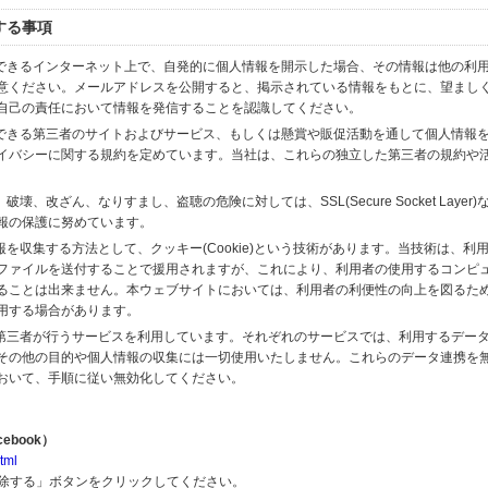
する事項
スできるインターネット上で、自発的に個人情報を開示した場合、その情報は他の利
意ください。メールアドレスを公開すると、掲示されている情報をもとに、望まし
自己の責任において情報を発信することを認識してください。
のできる第三者のサイトおよびサービス、もしくは懸賞や販促活動を通して個人情報
イバシーに関する規約を定めています。当社は、これらの独立した第三者の規約や
、改ざん、なりすまし、盗聴の危険に対しては、SSL(Secure Socket Layer
報の保護に努めています。
を収集する方法として、クッキー(Cookie)という技術があります。当技術は、利
ファイルを送付することで援用されますが、これにより、利用者の使用するコンピ
ることは出来ません。本ウェブサイトにおいては、利用者の利便性の向上を図るた
用する場合があります。
の第三者が行うサービスを利用しています。それぞれのサービスでは、利用するデー
その他の目的や個人情報の収集には一切使用いたしません。これらのデータ連携を
おいて、手順に従い無効化してください。
ebook）
tml
解除する」ボタンをクリックしてください。