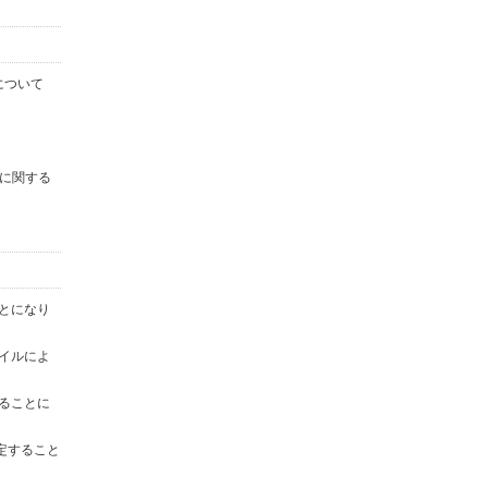
について
に関する
ことになり
ァイルによ
することに
定すること