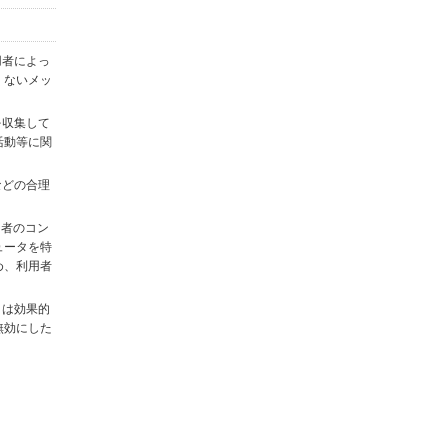
用者によっ
くないメッ
を収集して
活動等に関
)などの合理
用者のコン
ュータを特
め、利用者
タは効果的
無効にした