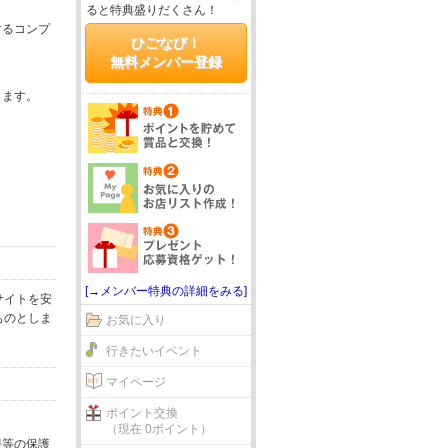
ると特典盛りだくさん！
するコンプ
ひごなび！
無料メンバー登録
じます。
[→メンバー特典の詳細をみる]
サイトを安
ものとしま
お気に入り
行きたいイベント
マイページ
ポイント交換
（現在 0ポイント）
報等の保護