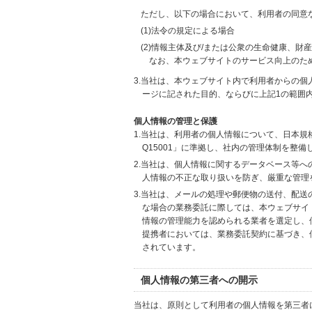
ただし、以下の場合において、利用者の同意
(1)法令の規定による場合
(2)情報主体及び/または公衆の生命健康、
なお、本ウェブサイトのサービス向上のた
3.当社は、本ウェブサイト内で利用者からの
ージに記された目的、ならびに上記1の範囲
個人情報の管理と保護
1.当社は、利用者の個人情報について、日本規
Q15001」に準拠し、社内の管理体制を整
2.当社は、個人情報に関するデータベース等
人情報の不正な取り扱いを防ぎ、厳重な管理
3.当社は、メールの処理や郵便物の送付、配
な場合の業務委託に際しては、本ウェブサイ
情報の管理能力を認められる業者を選定し、
提携者においては、業務委託契約に基づき、
されています。
個人情報の第三者への開示
当社は、原則として利用者の個人情報を第三者