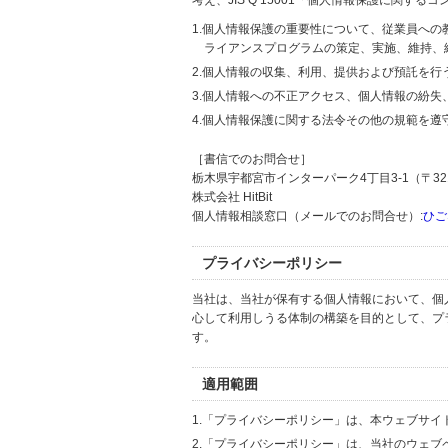
考え、JIS Q 15001「個人情報保護に関
1.個人情報保護の重要性について、従業員へ
ライアンスプログラムの策定、実施、維持、
2.個人情報の収集、利用、提供および預託を
3.個人情報への不正アクセス、個人情報の紛
4.個人情報保護に関する法令その他の規範を遵
［書信でのお問合せ］
栃木県宇都宮市インターパーク4丁目3-1（〒321
株式会社 HitBit
個人情報相談窓口（メールでのお問合せ）:
ひご
プライバシーポリシー
当社は、当社が保有する個人情報において、個
心して利用しうる体制の構築を目的として、プ
す。
適用範囲
1.「プライバシーポリシー」は、本ウェブサ
2.「プライバシーポリシー」は、当社のウェ