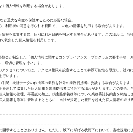
なく個人情報を利用する場合があります。
財産など重大な利益を保護するために必要な場合。
め、利用者の同意を得られる範囲で、この他の情報を利用する場合があります。
個人情報を収集する際、個別に利用目的を明示する場合があります。この場合は、当
内で収集した個人情報を利用します。
格協会が制定した「個人情報に関するコンプライアンス・プログラムの要求事項 JI
備し、適切な管理を行います。
へのアクセスについては、アクセス権限を設定することで参照可能性を限定し、社内
を行います。
送の手配、統計データの作成等の業務を社外の業務提携者に委託する場合があります
トを通して収集した個人情報を業務提携者に預託する場合があります。この場合、
個人情報の管理、再委託の禁止、損害賠償義務等について業務委託契約書を締結し
個人情報を厳重に管理するとともに、当社が指定した範囲を超えた個人情報の取り
に開示することはありません。ただし、以下に挙げる状況下において、当社規定に