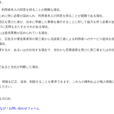
す。
り、利用者本人の同意を得ることが困難な場合。
のために特に必要が認められ、利用者本人の同意を得ることが困難である場合。
の委託を受けた者が、法令に準拠した事務を遂行することに対して協力を伴う必要が
行に支障をきたすおそれがある場合。
または提供業務が定められている場合。
より、広告主や運送業者等の第三者から当該第三者による利用者へのサービス提供を
場合。
譲渡するか、あるいは分社化する場合で、当社から営業譲渡を受けた第三者または分
であると当社が判断した場合。
、情報を訂正、追加、削除することを要求できます。これらの権利および個人情報
ください。
-0118）
なび！お問い合わせフォーム