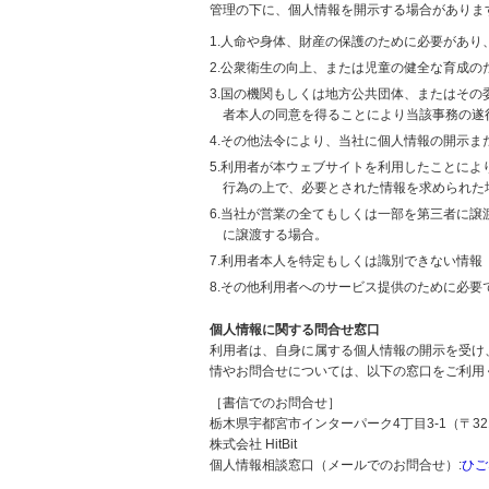
管理の下に、個人情報を開示する場合がありま
1.人命や身体、財産の保護のために必要があ
2.公衆衛生の向上、または児童の健全な育成
3.国の機関もしくは地方公共団体、またはそ
者本人の同意を得ることにより当該事務の遂
4.その他法令により、当社に個人情報の開示
5.利用者が本ウェブサイトを利用したことに
行為の上で、必要とされた情報を求められた
6.当社が営業の全てもしくは一部を第三者に
に譲渡する場合。
7.利用者本人を特定もしくは識別できない情報
8.その他利用者へのサービス提供のために必要
個人情報に関する問合せ窓口
利用者は、自身に属する個人情報の開示を受け
情やお問合せについては、以下の窓口をご利用
［書信でのお問合せ］
栃木県宇都宮市インターパーク4丁目3-1（〒321
株式会社 HitBit
個人情報相談窓口（メールでのお問合せ）:
ひご