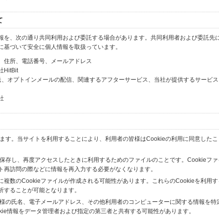
て
報を、次の通り共同利用および委託する場合があります。共同利用者および委託先
に基づいて安全に個人情報を取扱っています。
、住所、電話番号、メールアドレス
tBit
送、オプトインメールの配信、関連するアフターサービス、当社が提供するサービス
社
います。当サイトを利用することにより、利用者の皆様はCookieの利用に同意した
間保存し、再度アクセスしたときに利用するためのファイルのことです。Cookieフ
ト再訪問の際などに情報を再入力する必要がなくなります。
数のCookieファイルが作成される可能性があります。これらのCookieを利用
析することが可能となります。
の皆様の氏名、電子メールアドレス、その他利用者のコンピューターに関する情報を特
okie情報をデータ管理者および指定の第三者と共有する可能性があります。