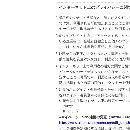
インターネット上のプライバシーに関
1.掲示板やクチコミ投稿など、誰もがアクセ
て収集、利用される可能性があることにご留
セージを受け取る場合もあります。利用者は
2.本ウェブサイトを通してアクセスすること
いる企業等は、当社とは独立した個々のプラ
しては、いかなる義務や責任も負いません。
3.外部からの不正なアクセスまたは情報の紛失、破壊
的で適切な安全対策を施し、利用者の個人情
4.インターネット上で利用者の嗜好に関する情報
ピュータのハードディスクに小さなテキスト
定することは可能でも、利用者個人を特定す
数の把握するため等の目的で、クッキーを使
5.効果的なログイン・会員登録のために以下
なログイン・会員登録の目的にのみ使用し、
い場合はお手数ですが、以下の設定ページに
・Twitter
・Facebook
●マイページ SNS連携の変更（Twitter・Fac
https://www.higonavi.net/member/edit_sns.sh
データ連携を無効にするには、各SNSの「