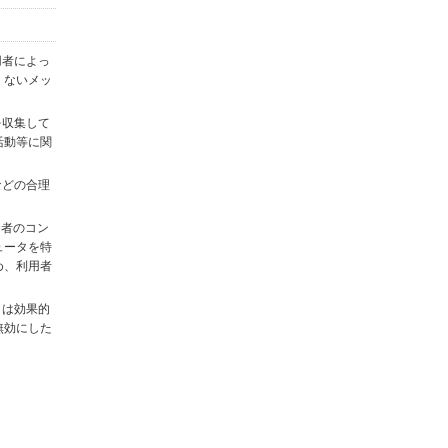
用者によっ
くないメッ
を収集して
活動等に関
)などの合理
用者のコン
ュータを特
め、利用者
タは効果的
無効にした