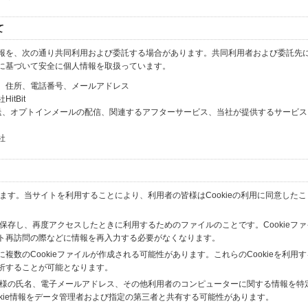
て
報を、次の通り共同利用および委託する場合があります。共同利用者および委託先
に基づいて安全に個人情報を取扱っています。
、住所、電話番号、メールアドレス
tBit
送、オプトインメールの配信、関連するアフターサービス、当社が提供するサービス
社
います。当サイトを利用することにより、利用者の皆様はCookieの利用に同意した
間保存し、再度アクセスしたときに利用するためのファイルのことです。Cookieフ
ト再訪問の際などに情報を再入力する必要がなくなります。
数のCookieファイルが作成される可能性があります。これらのCookieを利用
析することが可能となります。
の皆様の氏名、電子メールアドレス、その他利用者のコンピューターに関する情報を特
okie情報をデータ管理者および指定の第三者と共有する可能性があります。