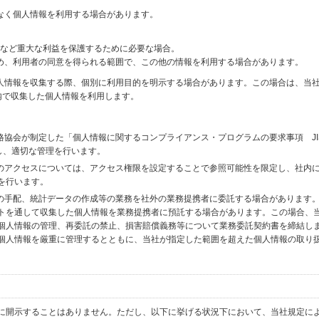
なく個人情報を利用する場合があります。
財産など重大な利益を保護するために必要な場合。
め、利用者の同意を得られる範囲で、この他の情報を利用する場合があります。
個人情報を収集する際、個別に利用目的を明示する場合があります。この場合は、当
内で収集した個人情報を利用します。
格協会が制定した「個人情報に関するコンプライアンス・プログラムの要求事項 JI
備し、適切な管理を行います。
へのアクセスについては、アクセス権限を設定することで参照可能性を限定し、社内
を行います。
送の手配、統計データの作成等の業務を社外の業務提携者に委託する場合があります
トを通して収集した個人情報を業務提携者に預託する場合があります。この場合、
個人情報の管理、再委託の禁止、損害賠償義務等について業務委託契約書を締結し
個人情報を厳重に管理するとともに、当社が指定した範囲を超えた個人情報の取り
に開示することはありません。ただし、以下に挙げる状況下において、当社規定に