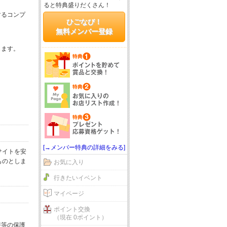
ると特典盛りだくさん！
するコンプ
ひごなび！
無料メンバー登録
じます。
[→メンバー特典の詳細をみる]
サイトを安
ものとしま
お気に入り
行きたいイベント
マイページ
ポイント交換
（現在 0ポイント）
報等の保護