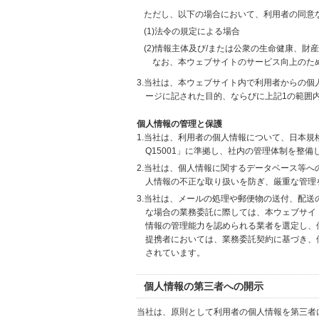
ただし、以下の場合において、利用者の同意
(1)法令の規定による場合
(2)情報主体及び/または公衆の生命健康、
なお、本ウェブサイトのサービス向上のた
3.当社は、本ウェブサイト内で利用者からの
ージに記された目的、ならびに上記1の範囲
個人情報の管理と保護
1.当社は、利用者の個人情報について、日本規
Q15001」に準拠し、社内の管理体制を整
2.当社は、個人情報に関するデータベース等
人情報の不正な取り扱いを防ぎ、厳重な管理
3.当社は、メールの処理や郵便物の送付、配
な場合の業務委託に際しては、本ウェブサイ
情報の管理能力を認められる業者を選定し、
提携者においては、業務委託契約に基づき、
されています。
個人情報の第三者への開示
当社は、原則として利用者の個人情報を第三者