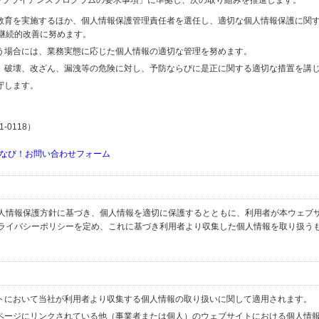
するコンプライアンスプログラムの要求事項」に準拠し、次の取り組みを推進します。
の教育を実施するほか、個人情報保護管理責任者を選任し、適切な個人情報保護に関
継続的改善に努めます。
行う場合には、業務実態に応じた個人情報の適切な管理を努めます。
失、破壊、改ざん、漏洩等の危険に対し、予防ならびに是正に関する適切な措置を講
守します。
-0118）
なび！お問い合わせフォーム
人情報保護方針に基づき、個人情報を適切に保護するとともに、利用者が本ウェブ
ライバシーポリシーを定め、これに基づき利用者より収集した個人情報を取り扱う
イトにおいて当社が利用者より収集する個人情報の取り扱いに関して適用されます。
ブページにリンクされている他（事業者または個人）のウェブサイトにおける個人情