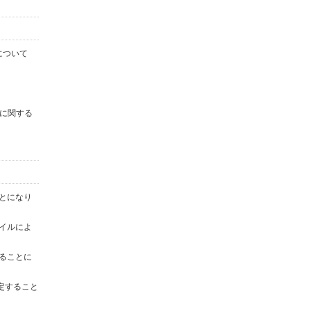
について
に関する
ことになり
ァイルによ
することに
定すること