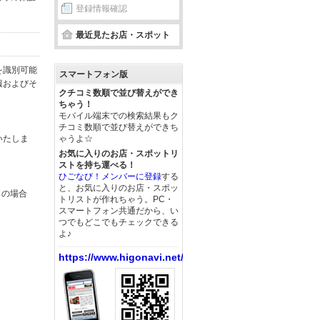
登録情報確認
最近見たお店・スポット
を識別可能
スマートフォン版
報およびそ
クチコミ数順で並び替えができ
ちゃう！
モバイル端末での検索結果もク
チコミ数順で並び替えができち
いたしま
ゃうよ☆
お気に入りのお店・スポットリ
ストを持ち運べる！
ひごなび！メンバーに登録
する
と、お気に入りのお店・スポッ
この場合
トリストが作れちゃう。PC・
スマートフォン共通だから、い
つでもどこでもチェックできる
よ♪
https://www.higonavi.net/