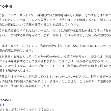
する事項
スできるインターネット上で、自発的に個人情報を開示した場合、その情報は他の利
意ください。メールアドレスを公開すると、掲示されている情報をもとに、望まし
自己の責任において情報を発信することを認識してください。
のできる第三者のサイトおよびサービス、もしくは懸賞や販促活動を通して個人情報
イバシーに関する規約を定めています。当社は、これらの独立した第三者の規約や
、改ざん、なりすまし、盗聴の危険に対しては、SSL(Secure Socket Layer
報の保護に努めています。
を収集する方法として、クッキー(Cookie)という技術があります。当技術は、利
ファイルを送付することで援用されますが、これにより、利用者の使用するコンピ
ることは出来ません。本ウェブサイトにおいては、利用者の利便性の向上を図るた
用する場合があります。
の第三者が行うサービスを利用しています。それぞれのサービスでは、利用するデー
その他の目的や個人情報の収集には一切使用いたしません。これらのデータ連携を
おいて、手順に従い無効化してください。
ebook）
tml
解除する」ボタンをクリックしてください。