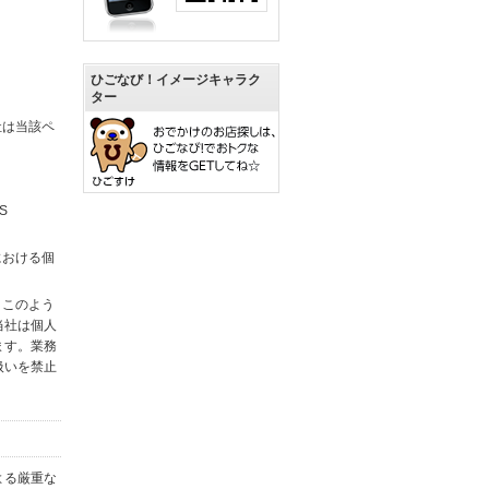
ひごなび！イメージキャラク
ター
社は当該ペ
S
における個
。このよう
当社は個人
ます。業務
扱いを禁止
よる厳重な