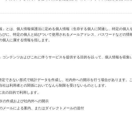
報」とは、個人情報保護法に定める個人情報（生存する個人に関連し、特定の個人
らびに、特定の個人と結びついて使用されるメールアドレス、パスワードなどの情
の個人に属する情報を指します。
」コンテンツおよびこれに伴うサービスを提供する目的を以って、個人情報を収集
を特定できない形式で統計データを作成し、社内外への開示を行う場合があります。
当社は利用者との関係においてなんら制限を受けないものとします。
に次の目的で利用します。
ータの作成および社内外への開示
等のメールによる案内、またはダイレクトメールの送付