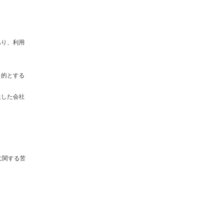
あり、利用
目的とする
社した会社
に関する苦