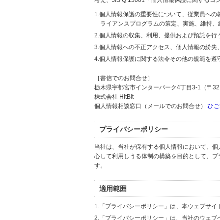
考え、JIS Q 15001「個人情報保護に関
1.個人情報保護の重要性について、従業員へ
ライアンスプログラムの策定、実施、維持、
2.個人情報の収集、利用、提供および預託を
3.個人情報への不正アクセス、個人情報の紛
4.個人情報保護に関する法令その他の規範を遵
［書信でのお問合せ］
栃木県宇都宮市インターパーク4丁目3-1（〒321
株式会社 HitBit
個人情報相談窓口（メールでのお問合せ）:
ひご
プライバシーポリシー
当社は、当社が保有する個人情報において、個
心して利用しうる体制の構築を目的として、プ
す。
適用範囲
1.「プライバシーポリシー」は、本ウェブサ
2.「プライバシーポリシー」は、当社のウェ