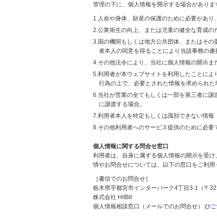
管理の下に、個人情報を開示する場合がありま
1.人命や身体、財産の保護のために必要があ
2.公衆衛生の向上、または児童の健全な育成
3.国の機関もしくは地方公共団体、またはそ
者本人の同意を得ることにより当該事務の遂
4.その他法令により、当社に個人情報の開示
5.利用者が本ウェブサイトを利用したことに
行為の上で、必要とされた情報を求められた
6.当社が営業の全てもしくは一部を第三者に
に譲渡する場合。
7.利用者本人を特定もしくは識別できない情報
8.その他利用者へのサービス提供のために必要
個人情報に関する問合せ窓口
利用者は、自身に属する個人情報の開示を受け
情やお問合せについては、以下の窓口をご利用
［書信でのお問合せ］
栃木県宇都宮市インターパーク4丁目3-1（〒321
株式会社 HitBit
個人情報相談窓口（メールでのお問合せ）:
ひご