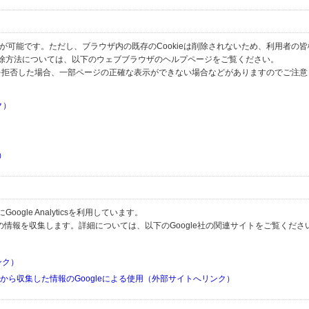
とが可能です。ただし、ブラウザ内の既存のCookieは削除されないため、利用者の
除方法については、以下のウェブブラウザのヘルプページをご覧ください。
の受信を拒否した場合、一部ページの正確な表示ができない場合などがありますのでご注
ク）
）
）
）
gle Analyticsを利用しています。
用して利用者の情報を収集します。詳細については、以下のGoogle社の関連サイトをご覧くださ
リンク）
リから収集した情報のGoogleによる使用（外部サイトへリンク）