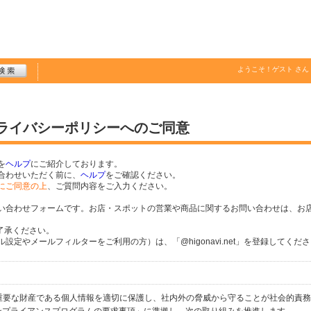
ようこそ！
ゲスト
さん
プライバシーポリシーへのご同意
を
ヘルプ
にご紹介しております。
合わせいただく前に、
ヘルプ
をご確認ください。
にご同意の上
、ご質問内容をご入力ください。
い合わせフォームです。お店・スポットの営業や商品に関するお問い合わせは、お
了承ください。
定やメールフィルターをご利用の方）は、「@higonavi.net」を登録してくだ
個人の重要な財産である個人情報を適切に保護し、社内外の脅威から守ることが社会的責