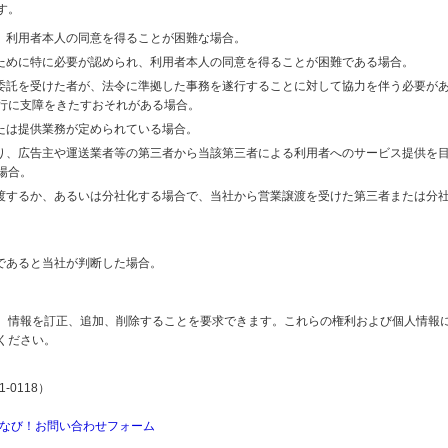
す。
り、利用者本人の同意を得ることが困難な場合。
のために特に必要が認められ、利用者本人の同意を得ることが困難である場合。
の委託を受けた者が、法令に準拠した事務を遂行することに対して協力を伴う必要が
行に支障をきたすおそれがある場合。
または提供業務が定められている場合。
より、広告主や運送業者等の第三者から当該第三者による利用者へのサービス提供を
場合。
譲渡するか、あるいは分社化する場合で、当社から営業譲渡を受けた第三者または分
であると当社が判断した場合。
、情報を訂正、追加、削除することを要求できます。これらの権利および個人情報
ください。
-0118）
なび！お問い合わせフォーム